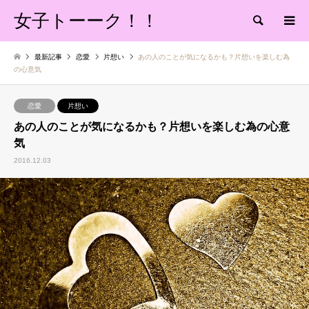
女子トーーク！！
検索
最新記事
恋愛
片想い
あの人のことが気になるかも？片想いを楽しむ為
の心意気
恋愛
片想い
あの人のことが気になるかも？片想いを楽しむ為の心意
気
2016.12.03