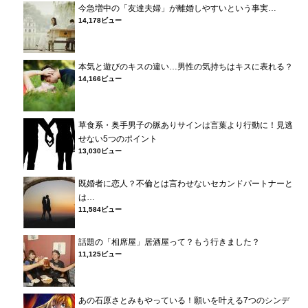
今急増中の「友達夫婦」が離婚しやすいという事実…
14,178ビュー
本気と遊びのキスの違い…男性の気持ちはキスに表れる？
14,166ビュー
草食系・奥手男子の脈ありサインは言葉より行動に！見逃
せない5つのポイント
13,030ビュー
既婚者に恋人？不倫とは言わせないセカンドパートナーと
は…
11,584ビュー
話題の「相席屋」居酒屋って？もう行きました？
11,125ビュー
あの石原さとみもやっている！願いを叶える7つのシンデ