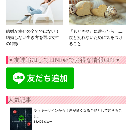
結婚が幸せの全てではない！
『もとさや』に戻ったら、二
結婚しない生き方を選ぶ女性
度と別れないために気をつけ
の特徴
ること
▼友達追加してLINE＠でお得な情報GET▼
人気記事
ラッキーサインかも！運が良くなる予兆として起きるこ
と…
14,405ビュー