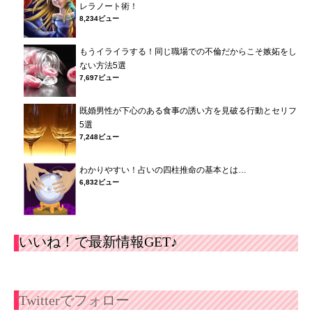
レラノート術！
8,234ビュー
もうイライラする！同じ職場での不倫だからこそ嫉妬をし
ない方法5選
7,697ビュー
既婚男性が下心のある食事の誘い方を見破る行動とセリフ
5選
7,248ビュー
わかりやすい！占いの四柱推命の基本とは…
6,832ビュー
いいね！で最新情報GET♪
Twitterでフォロー