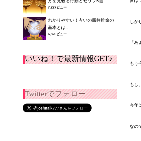
昔は
方を見破る行動とセリフ5選
7,227ビュー
わかりやすい！占いの四柱推命の
しか
基本とは…
6,826ビュー
「あ
いいね！で最新情報GET♪
もう
もし
Twitterでフォロー
今年
なの