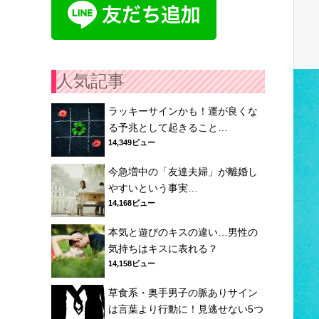
人気記事
ラッキーサインかも！運が良くな
る予兆として起きること…
14,349ビュー
今急増中の「友達夫婦」が離婚し
やすいという事実…
14,168ビュー
本気と遊びのキスの違い…男性の
気持ちはキスに表れる？
14,158ビュー
草食系・奥手男子の脈ありサイン
は言葉より行動に！見逃せない5つ