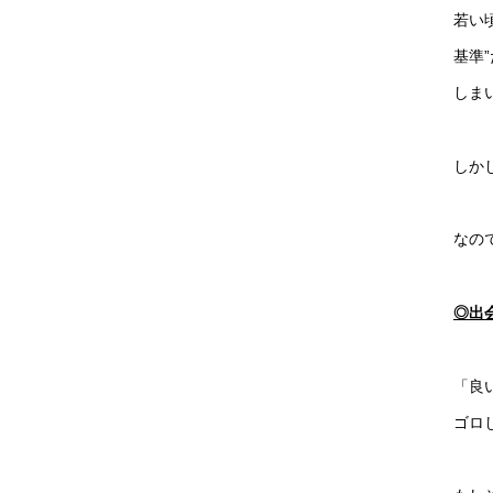
若い
基準
しま
しか
なの
◎出
「良
ゴロ