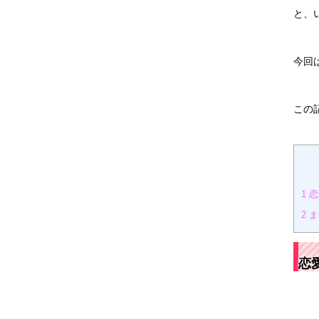
と、
今回
この
1
恋
2
ま
恋