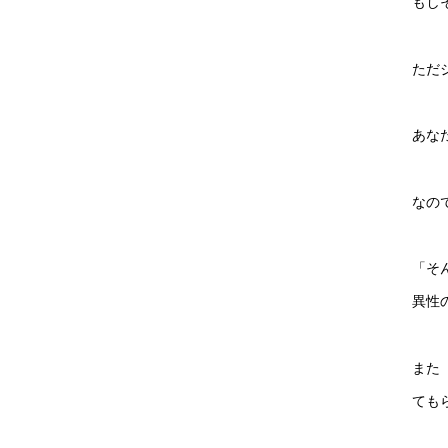
もし
ただ
あな
なの
「そ
異性
また
ても