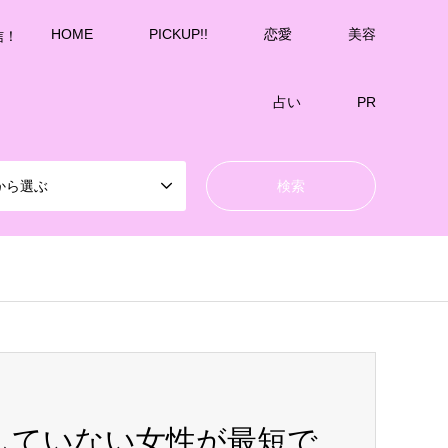
HOME
PICKUP!!
恋愛
美容
信！
占い
PR
から選ぶ
していない女性が最短で