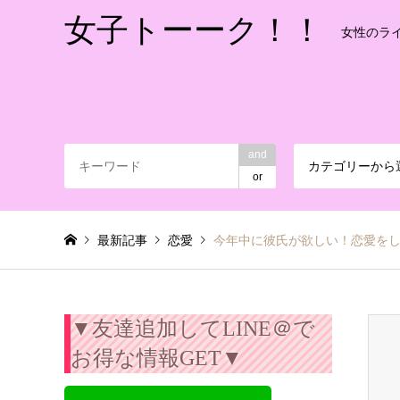
女子トーーク！！
女性のラ
and
カテゴリーから
or
最新記事
恋愛
今年中に彼氏が欲しい！恋愛を
▼友達追加してLINE＠で
お得な情報GET▼