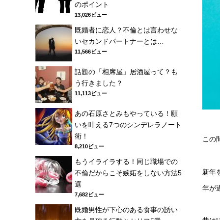
のポイント
13,026ビュー
既婚者に恋人？不倫とは言わせな
いセカンドパートナーとは…
11,566ビュー
話題の「相席屋」居酒屋って？も
う行きました？
11,113ビュー
あの石原さとみもやっている！願
いを叶える7つのシンデレラノート
術！
この
8,210ビュー
もうイライラする！同じ職場での
新年
不倫だからこそ嫉妬をしない方法5
選
年が
7,682ビュー
既婚男性が下心のある食事の誘い