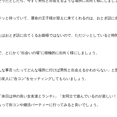
そうだとしたら、今すぐ男性と出会えるような場所に出向く様にしまし
ジッと待っていて、運命の王子様が迎えに来てくれるのは、おとぎ話に
たはおとぎ話に出てくるお姫様ではないので、ただジッとしていると時
で、とにかく“出会いの場”に積極的に出向く様にしましょう。
んな事言ったってどんな場所に行けば男性と出会えるかわからない」と
の友人に“合コン”をセッティングしてもらいましょう。
「休日は仲の良い女友達とランチ♪」「女同士で遊んでいるのが楽しい
らって街コンや婚活パーティーに行ってみると良いでしょう。