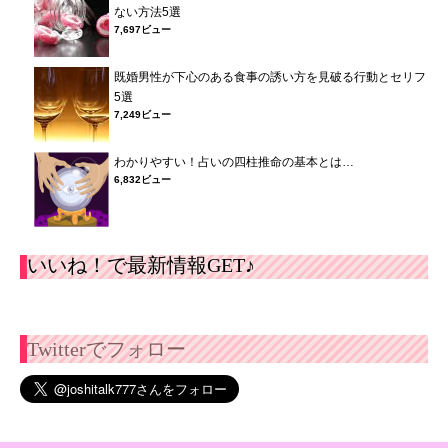
ない方法5選
7,697ビュー
既婚男性が下心のある食事の誘い方を見破る行動とセリフ
5選
7,249ビュー
わかりやすい！占いの四柱推命の基本とは…
6,832ビュー
いいね！で最新情報GET♪
Twitterでフォロー