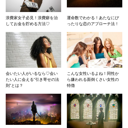
浪費家女子必見！浪費癖を治
運命数でわかる！あたなにぴ
してお金を貯める方法♡
ったりな恋のアプローチ法！
会いたい人がいるなら♡会い
こんな女性いるよね！同性か
たい人に会える“引き寄せの法
ら嫌われる面倒くさい女性の
則”とは？
特徴