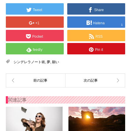
Tweet
Share
+1
Hatena
1
Pocket
RSS
feedly
Pin it
シンデレラノート術
,
夢
,
願い
関連記事