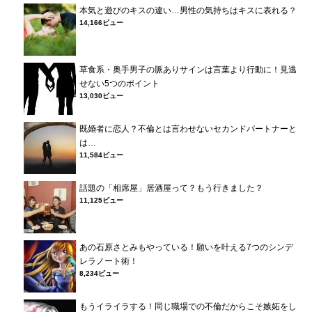
本気と遊びのキスの違い…男性の気持ちはキスに表れる？
14,166ビュー
草食系・奥手男子の脈ありサインは言葉より行動に！見逃
せない5つのポイント
13,030ビュー
既婚者に恋人？不倫とは言わせないセカンドパートナーと
は…
11,584ビュー
話題の「相席屋」居酒屋って？もう行きました？
11,125ビュー
あの石原さとみもやっている！願いを叶える7つのシンデ
レラノート術！
8,234ビュー
もうイライラする！同じ職場での不倫だからこそ嫉妬をし