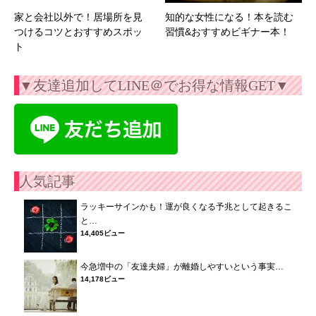
家と会社以外で！居場所を見
知的な女性になる！本を読む
つけるコツとおすすめスポッ
習慣&おすすめビギナー本！
ト
▼友達追加してLINE＠でお得な情報GET▼
人気記事
ラッキーサインかも！運が良くなる予兆として起きるこ
と…
14,405ビュー
今急増中の「友達夫婦」が離婚しやすいという事実…
14,178ビュー