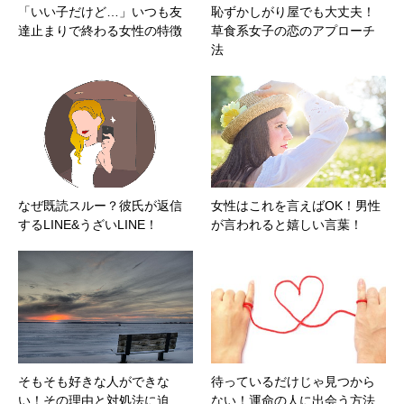
「いい子だけど…」いつも友
恥ずかしがり屋でも大丈夫！
達止まりで終わる女性の特徴
草食系女子の恋のアプローチ
法
なぜ既読スルー？彼氏が返信
女性はこれを言えばOK！男性
するLINE&うざいLINE！
が言われると嬉しい言葉！
そもそも好きな人ができな
待っているだけじゃ見つから
い！その理由と対処法に迫
ない！運命の人に出会う方法