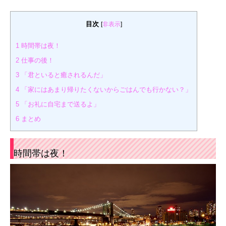
目次
[
非表示
]
1
時間帯は夜！
2
仕事の後！
3
「君といると癒されるんだ」
4
「家にはあまり帰りたくないからごはんでも行かない？」
5
「お礼に自宅まで送るよ」
6
まとめ
時間帯は夜！