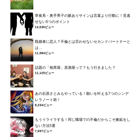
草食系・奥手男子の脈ありサインは言葉より行動に！見逃
せない5つのポイント
13,030ビュー
既婚者に恋人？不倫とは言わせないセカンドパートナーと
は…
11,584ビュー
話題の「相席屋」居酒屋って？もう行きました？
11,125ビュー
あの石原さとみもやっている！願いを叶える7つのシンデ
レラノート術！
8,234ビュー
もうイライラする！同じ職場での不倫だからこそ嫉妬をし
ない方法5選
7,697ビュー