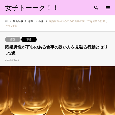
女子トーーク！！
検索
最新記事
恋愛
不倫
既婚男性が下心のある食事の誘い方を見破る行動と
セリフ5選
恋愛
不倫
既婚男性が下心のある食事の誘い方を見破る行動とセリ
フ5選
2017.05.21