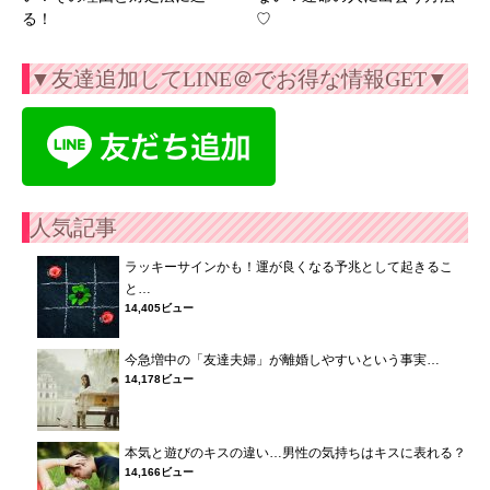
る！
♡
▼友達追加してLINE＠でお得な情報GET▼
人気記事
ラッキーサインかも！運が良くなる予兆として起きるこ
と…
14,405ビュー
今急増中の「友達夫婦」が離婚しやすいという事実…
14,178ビュー
本気と遊びのキスの違い…男性の気持ちはキスに表れる？
14,166ビュー