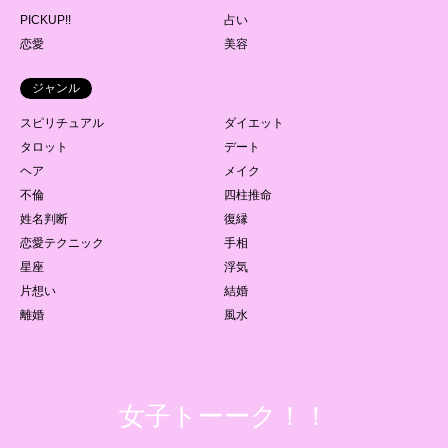
PICKUP!!
占い
恋愛
美容
ジャンル
スピリチュアル
ダイエット
タロット
デート
ヘア
メイク
不倫
四柱推命
姓名判断
復縁
恋愛テクニック
手相
星座
浮気
片想い
結婚
離婚
風水
女子トーーク！！