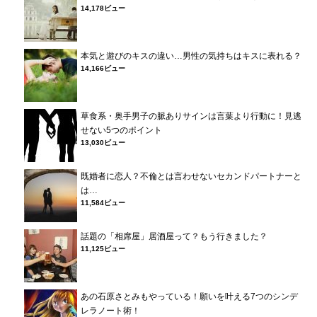
14,178ビュー
本気と遊びのキスの違い…男性の気持ちはキスに表れる？
14,166ビュー
草食系・奥手男子の脈ありサインは言葉より行動に！見逃
せない5つのポイント
13,030ビュー
既婚者に恋人？不倫とは言わせないセカンドパートナーと
は…
11,584ビュー
話題の「相席屋」居酒屋って？もう行きました？
11,125ビュー
あの石原さとみもやっている！願いを叶える7つのシンデ
レラノート術！