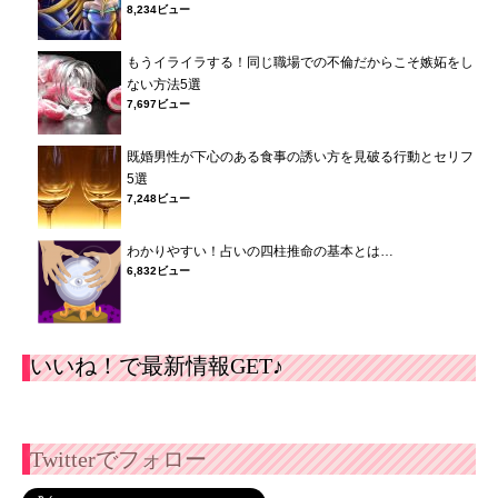
8,234ビュー
もうイライラする！同じ職場での不倫だからこそ嫉妬をし
ない方法5選
7,697ビュー
既婚男性が下心のある食事の誘い方を見破る行動とセリフ
5選
7,248ビュー
わかりやすい！占いの四柱推命の基本とは…
6,832ビュー
いいね！で最新情報GET♪
Twitterでフォロー