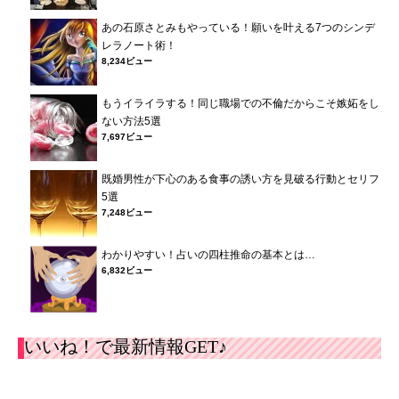
あの石原さとみもやっている！願いを叶える7つのシンデ
レラノート術！
8,234ビュー
もうイライラする！同じ職場での不倫だからこそ嫉妬をし
ない方法5選
7,697ビュー
既婚男性が下心のある食事の誘い方を見破る行動とセリフ
5選
7,248ビュー
わかりやすい！占いの四柱推命の基本とは…
6,832ビュー
いいね！で最新情報GET♪