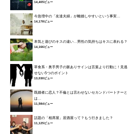
14,405ビュー
今急増中の「友達夫婦」が離婚しやすいという事実…
14,178ビュー
本気と遊びのキスの違い…男性の気持ちはキスに表れる？
14,166ビュー
草食系・奥手男子の脈ありサインは言葉より行動に！見逃
せない5つのポイント
13,030ビュー
既婚者に恋人？不倫とは言わせないセカンドパートナーと
は…
11,584ビュー
話題の「相席屋」居酒屋って？もう行きました？
11,125ビュー