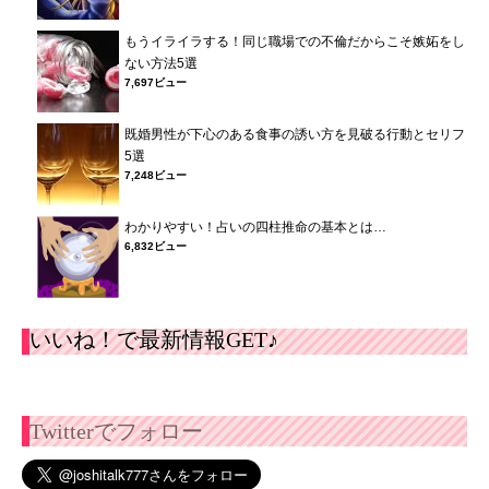
もうイライラする！同じ職場での不倫だからこそ嫉妬をし
ない方法5選
7,697ビュー
既婚男性が下心のある食事の誘い方を見破る行動とセリフ
5選
7,248ビュー
わかりやすい！占いの四柱推命の基本とは…
6,832ビュー
いいね！で最新情報GET♪
Twitterでフォロー