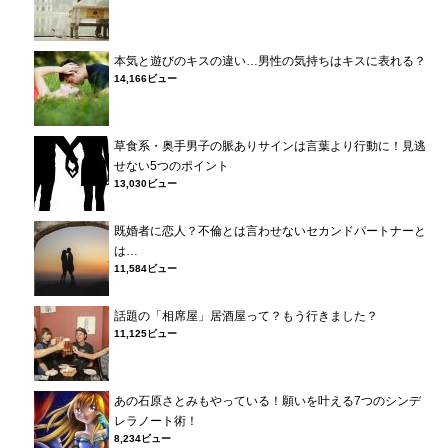
本気と遊びのキスの違い…男性の気持ちはキスに表れる？
14,166ビュー
草食系・奥手男子の脈ありサインは言葉より行動に！見逃
せない5つのポイント
13,030ビュー
既婚者に恋人？不倫とは言わせないセカンドパートナーと
は…
11,584ビュー
話題の「相席屋」居酒屋って？もう行きました？
11,125ビュー
あの石原さとみもやっている！願いを叶える7つのシンデ
レラノート術！
8,234ビュー