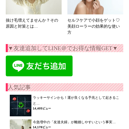
抜け毛増えてませんか？その
セルフケアで小顔をゲット♡
原因と対策とは…
美顔ローラーの効果的な使い
方
▼友達追加してLINE＠でお得な情報GET▼
人気記事
ラッキーサインかも！運が良くなる予兆として起きるこ
と…
14,405ビュー
今急増中の「友達夫婦」が離婚しやすいという事実…
14,178ビュー