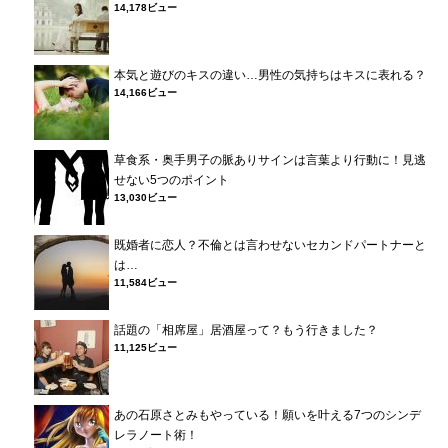
14,178ビュー
本気と遊びのキスの違い…男性の気持ちはキスに表れる？
14,166ビュー
草食系・奥手男子の脈ありサインは言葉より行動に！見逃
せない5つのポイント
13,030ビュー
既婚者に恋人？不倫とは言わせないセカンドパートナーと
は…
11,584ビュー
話題の「相席屋」居酒屋って？もう行きました？
11,125ビュー
あの石原さとみもやっている！願いを叶える7つのシンデ
レラノート術！