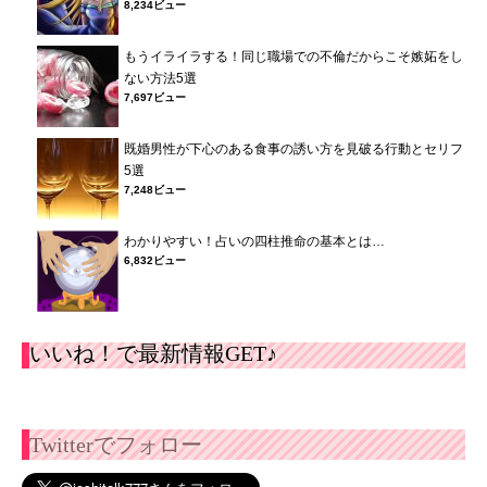
8,234ビュー
もうイライラする！同じ職場での不倫だからこそ嫉妬をし
ない方法5選
7,697ビュー
既婚男性が下心のある食事の誘い方を見破る行動とセリフ
5選
7,248ビュー
わかりやすい！占いの四柱推命の基本とは…
6,832ビュー
いいね！で最新情報GET♪
Twitterでフォロー