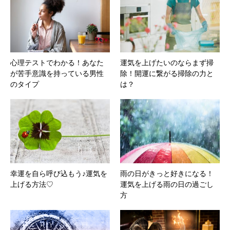
心理テストでわかる！あなた
運気を上げたいのならまず掃
が苦手意識を持っている男性
除！開運に繋がる掃除の力と
のタイプ
は？
幸運を自ら呼び込もう♪運気を
雨の日がきっと好きになる！
上げる方法♡
運気を上げる雨の日の過ごし
方