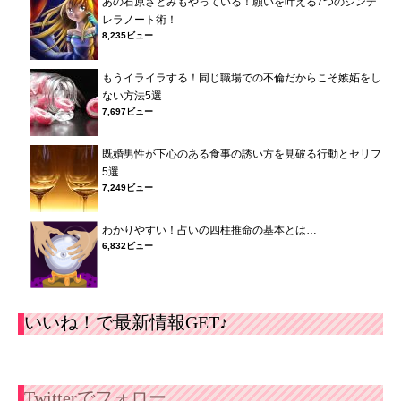
あの石原さとみもやっている！願いを叶える7つのシンデ
レラノート術！
8,235ビュー
もうイライラする！同じ職場での不倫だからこそ嫉妬をし
ない方法5選
7,697ビュー
既婚男性が下心のある食事の誘い方を見破る行動とセリフ
5選
7,249ビュー
わかりやすい！占いの四柱推命の基本とは…
6,832ビュー
いいね！で最新情報GET♪
Twitterでフォロー