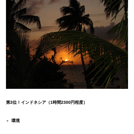
第
3
位！インドネシア（
1
時間
2300
円程度）
環境