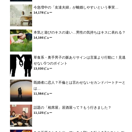
今急増中の「友達夫婦」が離婚しやすいという事実…
14,178ビュー
本気と遊びのキスの違い…男性の気持ちはキスに表れる？
14,166ビュー
草食系・奥手男子の脈ありサインは言葉より行動に！見逃
せない5つのポイント
13,030ビュー
既婚者に恋人？不倫とは言わせないセカンドパートナーと
は…
11,584ビュー
話題の「相席屋」居酒屋って？もう行きました？
11,125ビュー