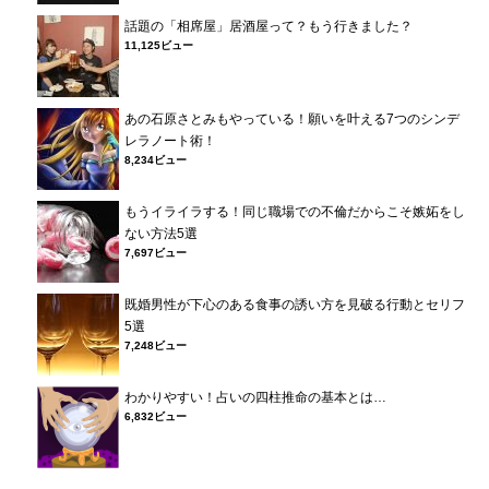
話題の「相席屋」居酒屋って？もう行きました？
11,125ビュー
あの石原さとみもやっている！願いを叶える7つのシンデ
レラノート術！
8,234ビュー
もうイライラする！同じ職場での不倫だからこそ嫉妬をし
ない方法5選
7,697ビュー
既婚男性が下心のある食事の誘い方を見破る行動とセリフ
5選
7,248ビュー
わかりやすい！占いの四柱推命の基本とは…
6,832ビュー