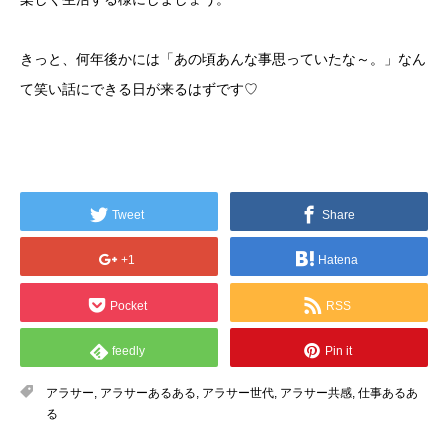
きっと、何年後かには「あの頃あんな事思っていたな～。」なん
て笑い話にできる日が来るはずです♡
Tweet
Share
+1
Hatena
Pocket
RSS
feedly
Pin it
アラサー
,
アラサーあるある
,
アラサー世代
,
アラサー共感
,
仕事あるあ
る