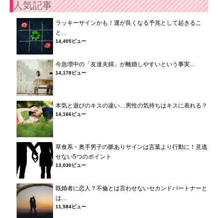
人気記事
ラッキーサインかも！運が良くなる予兆として起きるこ
と…
14,405ビュー
今急増中の「友達夫婦」が離婚しやすいという事実…
14,178ビュー
本気と遊びのキスの違い…男性の気持ちはキスに表れる？
14,166ビュー
草食系・奥手男子の脈ありサインは言葉より行動に！見逃
せない5つのポイント
13,030ビュー
既婚者に恋人？不倫とは言わせないセカンドパートナーと
は…
11,584ビュー