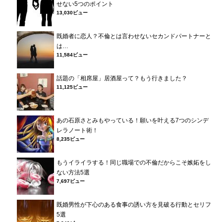
せない5つのポイント
13,030ビュー
既婚者に恋人？不倫とは言わせないセカンドパートナーと
は…
11,584ビュー
話題の「相席屋」居酒屋って？もう行きました？
11,125ビュー
あの石原さとみもやっている！願いを叶える7つのシンデ
レラノート術！
8,235ビュー
もうイライラする！同じ職場での不倫だからこそ嫉妬をし
ない方法5選
7,697ビュー
既婚男性が下心のある食事の誘い方を見破る行動とセリフ
5選