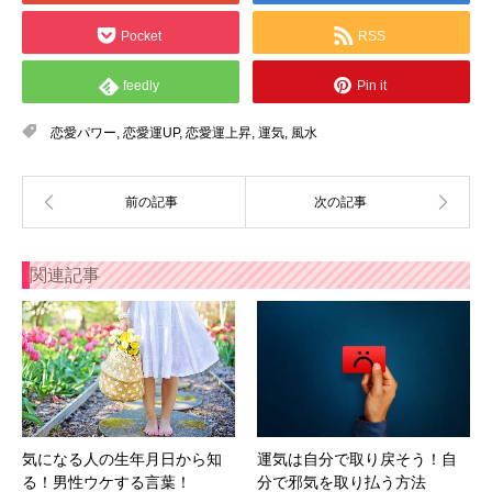
Pocket
RSS
feedly
Pin it
恋愛パワー
,
恋愛運UP
,
恋愛運上昇
,
運気
,
風水
関連記事
気になる人の生年月日から知
運気は自分で取り戻そう！自
る！男性ウケする言葉！
分で邪気を取り払う方法