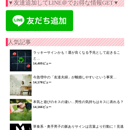
▼友達追加してLINE＠でお得な情報GET▼
人気記事
ラッキーサインかも！運が良くなる予兆として起きるこ
と…
14,405ビュー
今急増中の「友達夫婦」が離婚しやすいという事実…
14,178ビュー
本気と遊びのキスの違い…男性の気持ちはキスに表れる？
14,166ビュー
草食系・奥手男子の脈ありサインは言葉より行動に！見逃