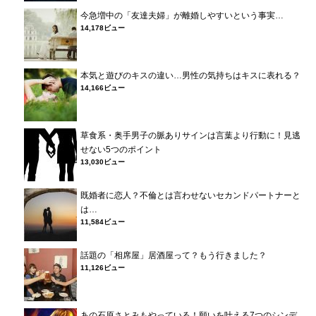
今急増中の「友達夫婦」が離婚しやすいという事実…
14,178ビュー
本気と遊びのキスの違い…男性の気持ちはキスに表れる？
14,166ビュー
草食系・奥手男子の脈ありサインは言葉より行動に！見逃
せない5つのポイント
13,030ビュー
既婚者に恋人？不倫とは言わせないセカンドパートナーと
は…
11,584ビュー
話題の「相席屋」居酒屋って？もう行きました？
11,126ビュー
あの石原さとみもやっている！願いを叶える7つのシンデ