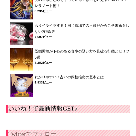
レラノート術！
8,235ビュー
もうイライラする！同じ職場での不倫だからこそ嫉妬をし
ない方法5選
7,697ビュー
既婚男性が下心のある食事の誘い方を見破る行動とセリフ
5選
7,252ビュー
わかりやすい！占いの四柱推命の基本とは…
6,833ビュー
いいね！で最新情報GET♪
Twitterでフォロー