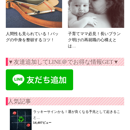
人間性も見られている！バッ
子育てママ必見！長いブラン
グの中身を整頓するコツ！
ク明けの再就職の心構えと
は…
▼友達追加してLINE＠でお得な情報GET▼
人気記事
ラッキーサインかも！運が良くなる予兆として起きるこ
と…
14,407ビュー