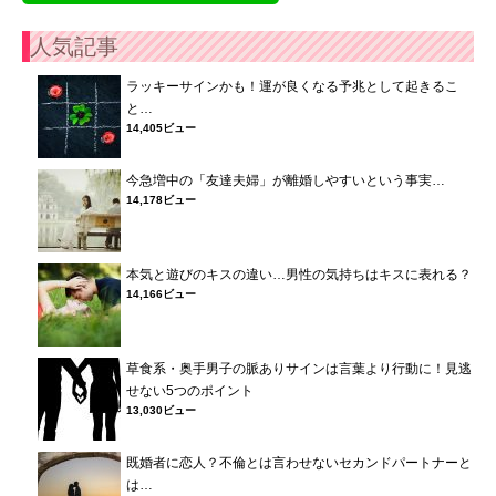
人気記事
ラッキーサインかも！運が良くなる予兆として起きるこ
と…
14,405ビュー
今急増中の「友達夫婦」が離婚しやすいという事実…
14,178ビュー
本気と遊びのキスの違い…男性の気持ちはキスに表れる？
14,166ビュー
草食系・奥手男子の脈ありサインは言葉より行動に！見逃
せない5つのポイント
13,030ビュー
既婚者に恋人？不倫とは言わせないセカンドパートナーと
は…