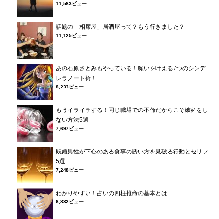
11,583ビュー
話題の「相席屋」居酒屋って？もう行きました？
11,125ビュー
あの石原さとみもやっている！願いを叶える7つのシンデ
レラノート術！
8,233ビュー
もうイライラする！同じ職場での不倫だからこそ嫉妬をし
ない方法5選
7,697ビュー
既婚男性が下心のある食事の誘い方を見破る行動とセリフ
5選
7,248ビュー
わかりやすい！占いの四柱推命の基本とは…
6,832ビュー