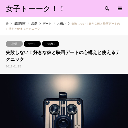
女子トーーク！！
検索
最新記事
恋愛
デート
片想い
失敗しない！好きな彼と映画デートの
心構えと使えるテクニック
恋愛
デート
片想い
失敗しない！好きな彼と映画デートの心構えと使えるテ
クニック
2017.01.15