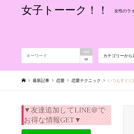
女子トーーク！！
女性のラ
and
カテゴリーから
or
最新記事
恋愛
恋愛テクニック
いつもすぐに
▼友達追加してLINE＠で
お得な情報GET▼