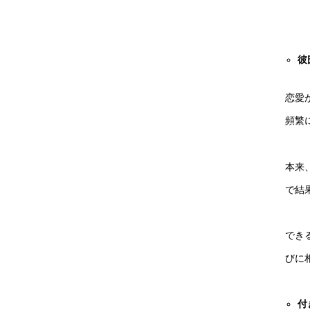
彼
恋愛
頻繁
本来
で結
でき
びに
付