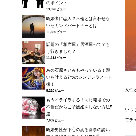
のポイント
13,026ビュー
既婚者に恋人？不倫とは言わせな
いセカンドパートナーとは…
11,566ビュー
話題の「相席屋」居酒屋って？も
う行きました？
11,113ビュー
あの石原さとみもやっている！願
いを叶える7つのシンデレラノート
術！
女性
8,210ビュー
もうイライラする！同じ職場での
不倫だからこそ嫉妬をしない方法5
いつ
選
てチ
7,682ビュー
既婚男性が下心のある食事の誘い