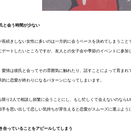
氏と会う時間が少ない
が長続きしない女性に多いのは一方的に会うペースを決めてしまうこと
にデートしたいところですが、友人との女子会や季節のイベントに参加
、愛情は彼氏と会ってその雰囲気に触れたり、話すことによって育まれ
果的に恋愛が終わりになるパターンになってしまいます。
る限り2人で相談し頻繁に会うことにし、もし忙しくて会えないのならL
相手を思い出して恋しい気持ちが芽生えると恋愛がスムーズに運ぶよう
き合っていることをアピールしてしまう