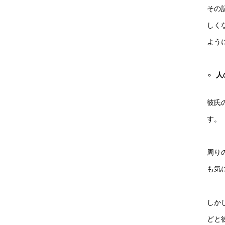
その
しく
よう
人
彼氏
す。
周り
も気
しか
どと