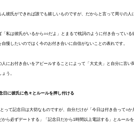
ろん彼氏ができれば誰でも嬉しいものですが、だからと言って周りの人
ば「私は彼氏がいるから○○だよ」とまるで枕詞のように付き合っている
を自慢したいのではく今のお付き合いに自信がないことの表れです。
の人にお付き合いをアピールすることによって「大丈夫」と自分に言い
しょう。
念日に彼氏に色々とルールを押し付ける
にとって記念日は大切なものですが、自分だけが「今日は付き合って○か
だから必ずデートする」「記念日だから1時間以上電話する」とルール