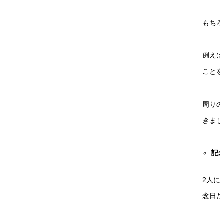
もち
例え
こと
周り
きま
記
2人
念日