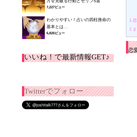
方を見破る行動とセリフ5選
7,227ビュー
わかりやすい！占いの四柱推命の
1
恋
基本とは…
2
ま
6,826ビュー
恋
いいね！で最新情報GET♪
Twitterでフォロー