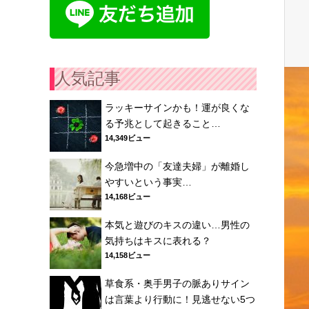
人気記事
ラッキーサインかも！運が良くな
る予兆として起きること…
14,349ビュー
今急増中の「友達夫婦」が離婚し
やすいという事実…
14,168ビュー
本気と遊びのキスの違い…男性の
気持ちはキスに表れる？
14,158ビュー
草食系・奥手男子の脈ありサイン
は言葉より行動に！見逃せない5つ