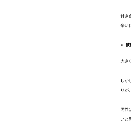
付き
辛い
彼
大き
しか
りが
男性
いと