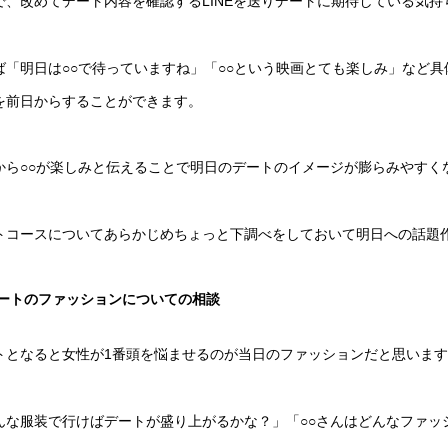
で、改めてデート内容を確認するLINEを送りデートに期待している気
ば「明日は○○で待っていますね」「○○という映画とても楽しみ」など
を前日からすることができます。
から○○が楽しみと伝えることで明日のデートのイメージが膨らみやすく
トコースについてあらかじめちょっと下調べをしておいて明日への話題
ートのファッションについての相談
トとなると女性が1番頭を悩ませるのが当日のファッションだと思いま
んな服装で行けばデートが盛り上がるかな？」「○○さんはどんなファッ