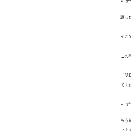
デ
誘っ
そこ
この
「明
てく
デ
もう
いま