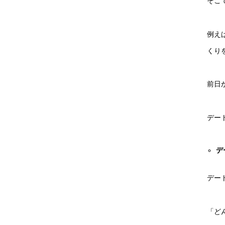
そこ
例え
くり
前日
デー
デ
デー
「ど