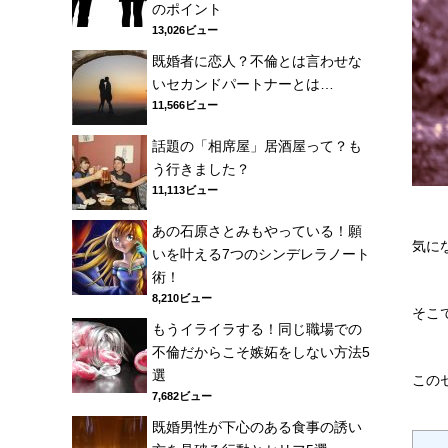
のポイント
13,026ビュー
既婚者に恋人？不倫とは言わせな
いセカンドパートナーとは…
11,566ビュー
話題の「相席屋」居酒屋って？も
う行きました？
11,113ビュー
あの石原さとみもやっている！願
気に
いを叶える7つのシンデレラノート
術！
8,210ビュー
そこ
もうイライラする！同じ職場での
不倫だからこそ嫉妬をしない方法5
選
この
7,682ビュー
既婚男性が下心のある食事の誘い