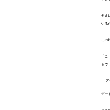
例え
いる
この
「こ
るで
デ
デー