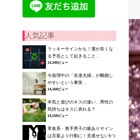
人気記事
ラッキーサインかも！運が良くな
る予兆として起きること…
14,349ビュー
今急増中の「友達夫婦」が離婚し
やすいという事実…
14,168ビュー
本気と遊びのキスの違い…男性の
気持ちはキスに表れる？
14,158ビュー
草食系・奥手男子の脈ありサイン
は言葉より行動に！見逃せない5つ