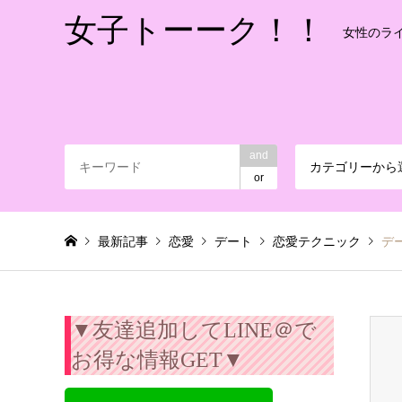
女子トーーク！！
女性のラ
and
カテゴリーから
or
最新記事
恋愛
デート
恋愛テクニック
デ
▼友達追加してLINE＠で
お得な情報GET▼