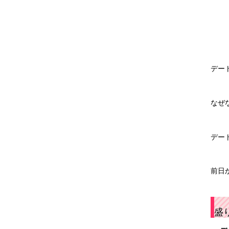
デー
なぜ
デー
前日
盛