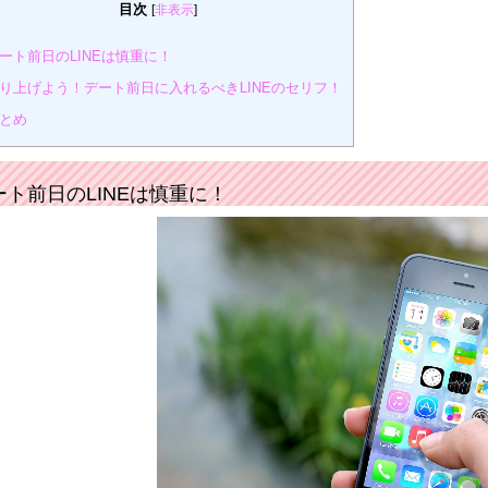
目次
[
非表示
]
ート前日のLINEは慎重に！
り上げよう！デート前日に入れるべきLINEのセリフ！
とめ
ート前日のLINEは慎重に！