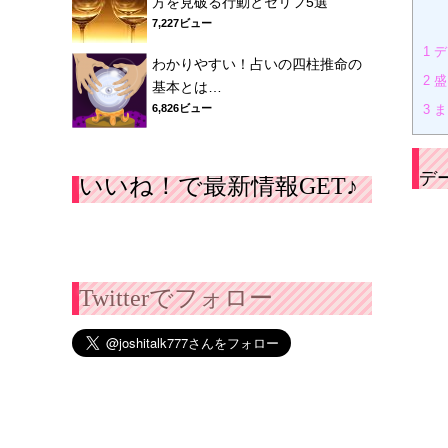
方を見破る行動とセリフ5選
7,227ビュー
1
デ
わかりやすい！占いの四柱推命の
2
盛
基本とは…
6,826ビュー
3
ま
デ
いいね！で最新情報GET♪
Twitterでフォロー