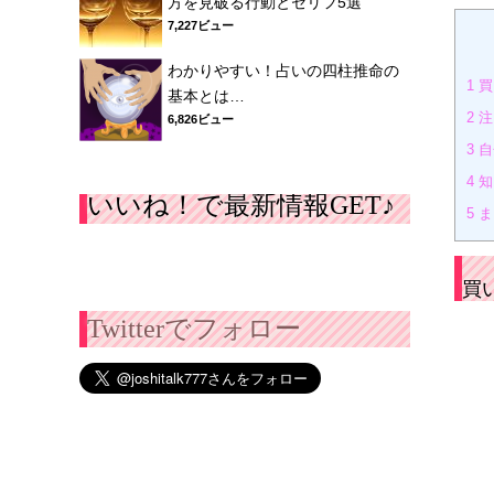
方を見破る行動とセリフ5選
7,227ビュー
わかりやすい！占いの四柱推命の
1
買
基本とは…
2
注
6,826ビュー
3
自
4
知
いいね！で最新情報GET♪
5
ま
買
Twitterでフォロー