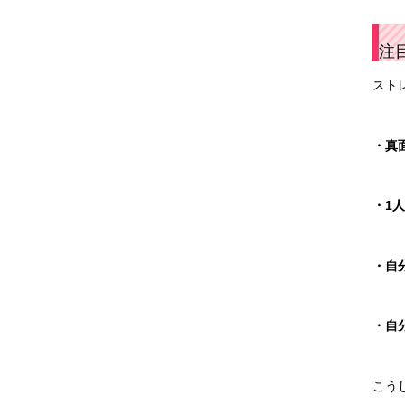
注
スト
・真
・
1
人
・自
・自
こう