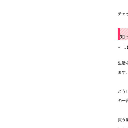
チェ
知
し
生活
ます
どう
の一
買う