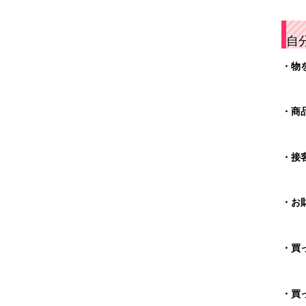
自
・物
・商
・接
・お
・買
・買