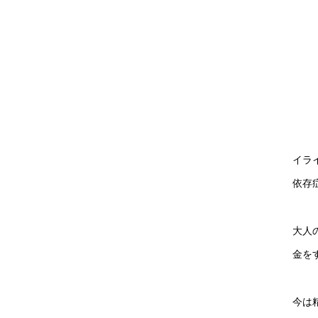
イラ
依存
大人
金を
今は