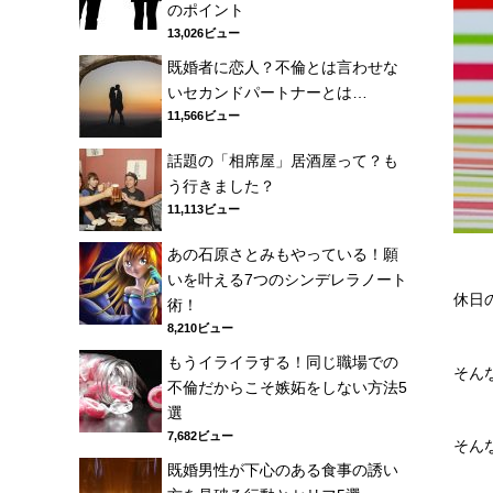
のポイント
13,026ビュー
既婚者に恋人？不倫とは言わせな
いセカンドパートナーとは…
11,566ビュー
話題の「相席屋」居酒屋って？も
う行きました？
11,113ビュー
あの石原さとみもやっている！願
いを叶える7つのシンデレラノート
休日
術！
8,210ビュー
もうイライラする！同じ職場での
そん
不倫だからこそ嫉妬をしない方法5
選
7,682ビュー
そん
既婚男性が下心のある食事の誘い