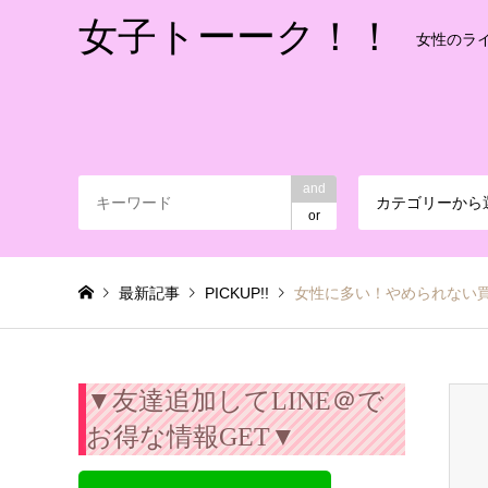
女子トーーク！！
女性のラ
and
カテゴリーから
or
最新記事
PICKUP!!
女性に多い！やめられない
▼友達追加してLINE＠で
お得な情報GET▼