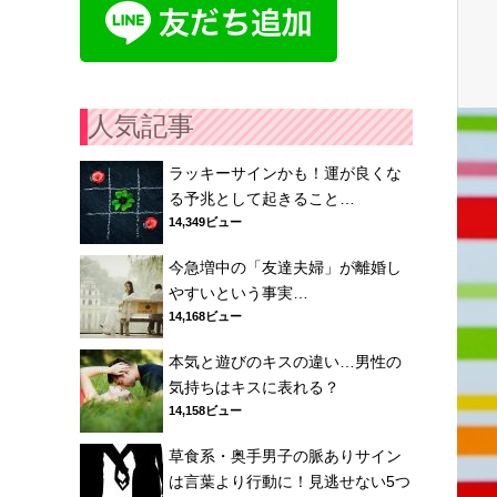
人気記事
ラッキーサインかも！運が良くな
る予兆として起きること…
14,349ビュー
今急増中の「友達夫婦」が離婚し
やすいという事実…
14,168ビュー
本気と遊びのキスの違い…男性の
気持ちはキスに表れる？
14,158ビュー
草食系・奥手男子の脈ありサイン
は言葉より行動に！見逃せない5つ