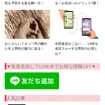
気を予防する振る舞い方！
る！お見合いのメリット7選！
おじさんにドキッ♡年の離れ
全然返信がこない…。LINEを
た年上男性の魅力に迫る！
未読スルーする男性の心理と
は？
▼友達追加してLINE＠でお得な情報GET▼
人気記事