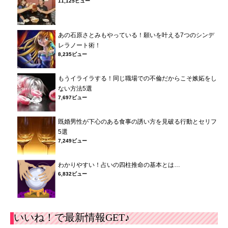
11,125ビュー
あの石原さとみもやっている！願いを叶える7つのシンデ
レラノート術！
8,235ビュー
もうイライラする！同じ職場での不倫だからこそ嫉妬をし
ない方法5選
7,697ビュー
既婚男性が下心のある食事の誘い方を見破る行動とセリフ
5選
7,249ビュー
わかりやすい！占いの四柱推命の基本とは…
6,832ビュー
いいね！で最新情報GET♪