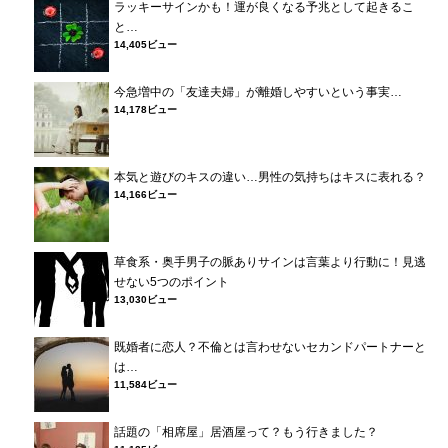
ラッキーサインかも！運が良くなる予兆として起きるこ
と…
14,405ビュー
今急増中の「友達夫婦」が離婚しやすいという事実…
14,178ビュー
本気と遊びのキスの違い…男性の気持ちはキスに表れる？
14,166ビュー
草食系・奥手男子の脈ありサインは言葉より行動に！見逃
せない5つのポイント
13,030ビュー
既婚者に恋人？不倫とは言わせないセカンドパートナーと
は…
11,584ビュー
話題の「相席屋」居酒屋って？もう行きました？