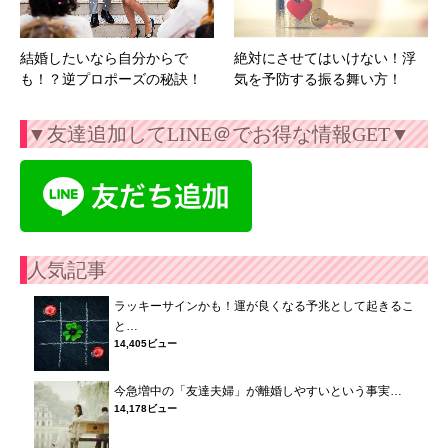
結婚したいなら自分からで
絶対にさせてはいけない！浮
も！？逆プロポーズの秘訣！
気を予防する振る舞い方！
▼友達追加してLINE＠でお得な情報GET▼
人気記事
ラッキーサインかも！運が良くなる予兆として起きるこ
と…
14,405ビュー
今急増中の「友達夫婦」が離婚しやすいという事実…
14,178ビュー