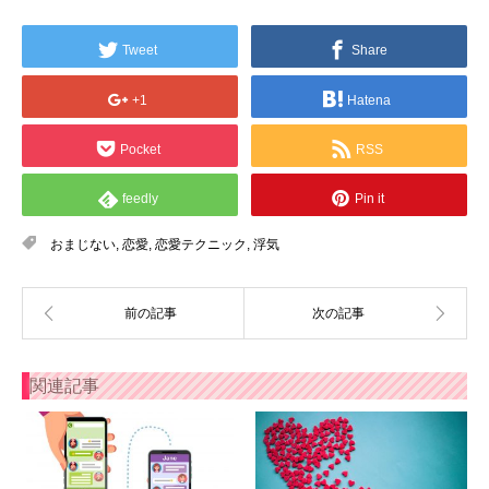
Tweet
Share
+1
Hatena
Pocket
RSS
feedly
Pin it
おまじない
,
恋愛
,
恋愛テクニック
,
浮気
関連記事