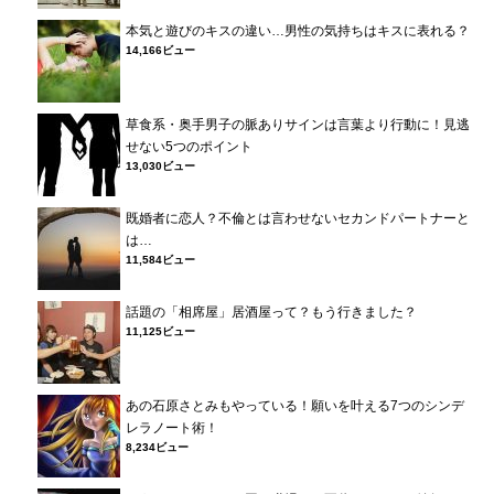
本気と遊びのキスの違い…男性の気持ちはキスに表れる？
14,166ビュー
草食系・奥手男子の脈ありサインは言葉より行動に！見逃
せない5つのポイント
13,030ビュー
既婚者に恋人？不倫とは言わせないセカンドパートナーと
は…
11,584ビュー
話題の「相席屋」居酒屋って？もう行きました？
11,125ビュー
あの石原さとみもやっている！願いを叶える7つのシンデ
レラノート術！
8,234ビュー