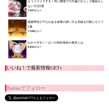
もうイライラする！同じ職場での不倫だからこそ嫉妬をし
ない方法5選
7,697ビュー
既婚男性が下心のある食事の誘い方を見破る行動とセリフ
5選
7,248ビュー
わかりやすい！占いの四柱推命の基本とは…
6,832ビュー
いいね！で最新情報GET♪
Twitterでフォロー