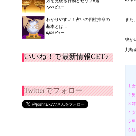
方を見破る行動とセリフ5選
7,227ビュー
また
わかりやすい！占いの四柱推命の
基本とは…
6,826ビュー
彼が
判断
いいね！で最新情報GET♪
1
女
Twitterでフォロー
2
男
3
姉
4
女
5
男
6
妹