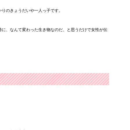
かりのきょうだいや一人っ子です。
時に、なんて変わった生き物なのだ、と思うだけで女性が伝
。