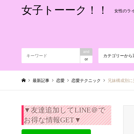
女子トーーク！！
女性のラ
and
カテゴリーから
or
最新記事
恋愛
恋愛テクニック
兄妹構成別に
▼友達追加してLINE＠で
お得な情報GET▼