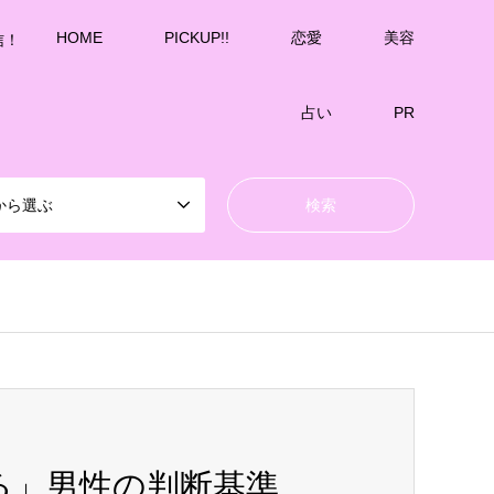
HOME
PICKUP!!
恋愛
美容
信！
占い
PR
から選ぶ
る」男性の判断基準