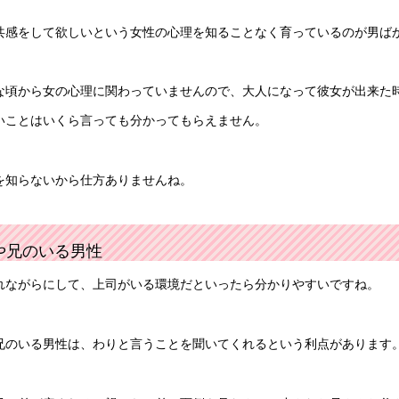
共感をして欲しいという女性の心理を知ることなく育っているのが男ば
な頃から女の心理に関わっていませんので、大人になって彼女が出来た
いことはいくら言っても分かってもらえません。
を知らないから仕方ありませんね。
や兄のいる男性
れながらにして、上司がいる環境だといったら分かりやすいですね。
兄のいる男性は、わりと言うことを聞いてくれるという利点があります