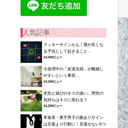
人気記事
ラッキーサインかも！運が良くな
る予兆として起きること…
14,349ビュー
今急増中の「友達夫婦」が離婚し
やすいという事実…
14,168ビュー
本気と遊びのキスの違い…男性の
気持ちはキスに表れる？
14,158ビュー
草食系・奥手男子の脈ありサイン
は言葉より行動に！見逃せない5つ