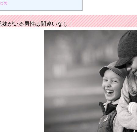
とめ
兄妹がいる男性は間違いなし！