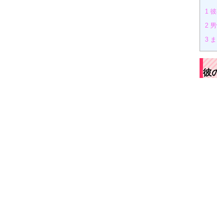
1
彼
2
男
3
ま
彼