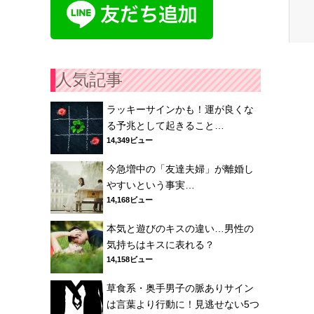
人気記事
ラッキーサインかも！運が良くな
る予兆として起きること…
14,349ビュー
今急増中の「友達夫婦」が離婚し
やすいという事実…
14,168ビュー
本気と遊びのキスの違い…男性の
気持ちはキスに表れる？
14,158ビュー
草食系・奥手男子の脈ありサイン
は言葉より行動に！見逃せない5つ