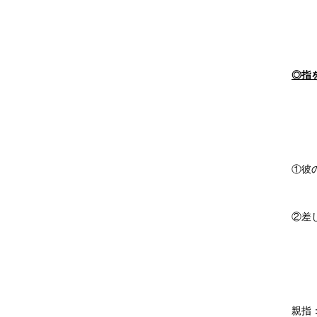
◎指
①彼
②差
親指