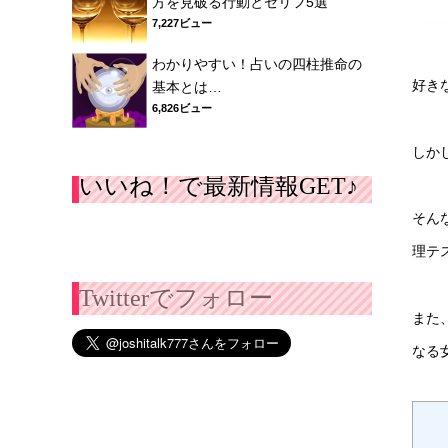
方を見破る行動とセリフ5選
7,227ビュー
わかりやすい！占いの四柱推命の
好き
基本とは…
6,826ビュー
しか
いいね！で最新情報GET♪
そん
理テス
Twitterでフォロー
また
なる