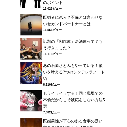
のポイント
13,026ビュー
既婚者に恋人？不倫とは言わせな
いセカンドパートナーとは…
11,566ビュー
話題の「相席屋」居酒屋って？も
う行きました？
11,113ビュー
あの石原さとみもやっている！願
いを叶える7つのシンデレラノート
術！
8,210ビュー
もうイライラする！同じ職場での
不倫だからこそ嫉妬をしない方法5
選
7,682ビュー
既婚男性が下心のある食事の誘い