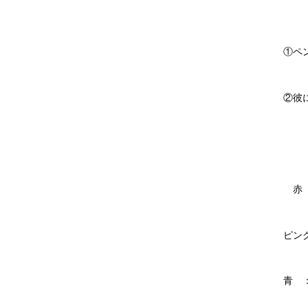
①ペ
②彼
赤 
ピン
青 