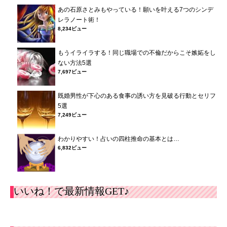
あの石原さとみもやっている！願いを叶える7つのシンデ
レラノート術！
8,234ビュー
もうイライラする！同じ職場での不倫だからこそ嫉妬をし
ない方法5選
7,697ビュー
既婚男性が下心のある食事の誘い方を見破る行動とセリフ
5選
7,249ビュー
わかりやすい！占いの四柱推命の基本とは…
6,832ビュー
いいね！で最新情報GET♪