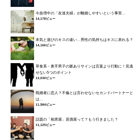
今急増中の「友達夫婦」が離婚しやすいという事実…
14,178ビュー
本気と遊びのキスの違い…男性の気持ちはキスに表れる？
14,166ビュー
草食系・奥手男子の脈ありサインは言葉より行動に！見逃
せない5つのポイント
13,030ビュー
既婚者に恋人？不倫とは言わせないセカンドパートナーと
は…
11,584ビュー
話題の「相席屋」居酒屋って？もう行きました？
11,125ビュー