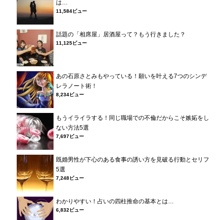
は…
11,584ビュー
話題の「相席屋」居酒屋って？もう行きました？
11,125ビュー
あの石原さとみもやっている！願いを叶える7つのシンデ
レラノート術！
8,234ビュー
もうイライラする！同じ職場での不倫だからこそ嫉妬をし
ない方法5選
7,697ビュー
既婚男性が下心のある食事の誘い方を見破る行動とセリフ
5選
7,248ビュー
わかりやすい！占いの四柱推命の基本とは…
6,832ビュー