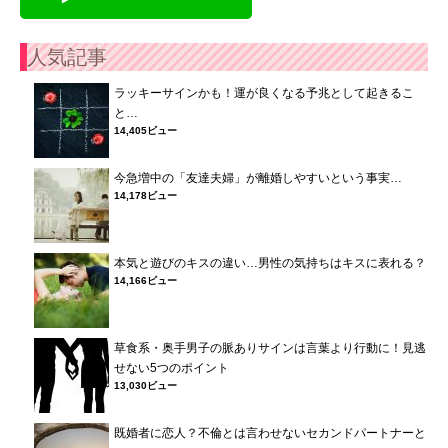
人気記事
ラッキーサインかも！運が良くなる予兆として起きるこ
と…
14,405ビュー
今急増中の「友達夫婦」が離婚しやすいという事実…
14,178ビュー
本気と遊びのキスの違い…男性の気持ちはキスに表れる？
14,166ビュー
草食系・奥手男子の脈ありサインは言葉より行動に！見逃
せない5つのポイント
13,030ビュー
既婚者に恋人？不倫とは言わせないセカンドパートナーと