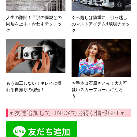
人生の難関！旦那の両親との
引っ越しは慎重に！引っ越し
同居を上手くかわすテクニッ
のマストアイテム&環境チェッ
ク!
ク
もう加工しない！キレイに撮
お手本は石原さとみ！大人可
れる自撮りの秘密！
愛いスカーフガールになろ
う！
▼友達追加してLINE＠でお得な情報GET▼