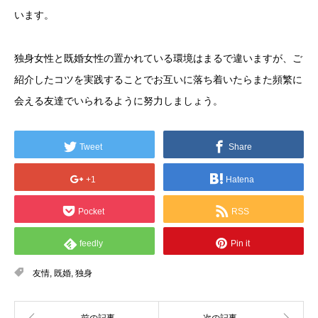
います。
独身女性と既婚女性の置かれている環境はまるで違いますが、ご
紹介したコツを実践することでお互いに落ち着いたらまた頻繁に
会える友達でいられるように努力しましょう。
Tweet
Share
+1
Hatena
Pocket
RSS
feedly
Pin it
友情
,
既婚
,
独身