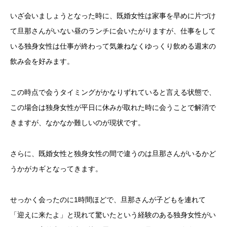
いざ会いましょうとなった時に、既婚女性は家事を早めに片づけ
て旦那さんがいない昼のランチに会いたがりますが、仕事をして
いる独身女性は仕事が終わって気兼ねなくゆっくり飲める週末の
飲み会を好みます。
この時点で会うタイミングがかなりずれていると言える状態で、
この場合は独身女性が平日に休みが取れた時に会うことで解消で
きますが、なかなか難しいのが現状です。
さらに、既婚女性と独身女性の間で違うのは旦那さんがいるかど
うかがカギとなってきます。
せっかく会ったのに1時間ほどで、旦那さんが子どもを連れて
「迎えに来たよ」と現れて驚いたという経験のある独身女性がい