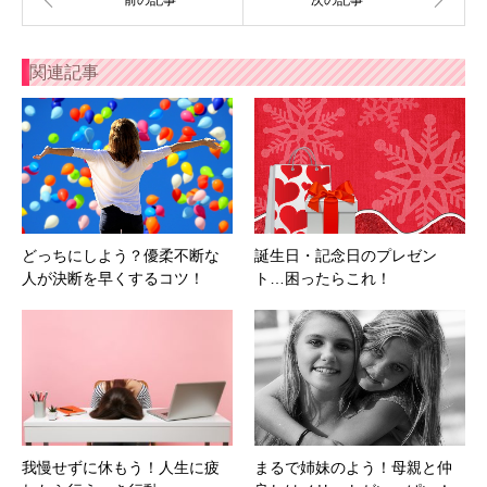
関連記事
どっちにしよう？優柔不断な
誕生日・記念日のプレゼン
人が決断を早くするコツ！
ト…困ったらこれ！
我慢せずに休もう！人生に疲
まるで姉妹のよう！母親と仲