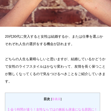
20代30代に突入すると女性は結婚するか、または仕事を選ぶか
それぞれ人生の選択をする機会が訪れます。
どちらの人生も素晴らしいと思いますが、結婚しているかどうか
で女性のライフスタイルはかなり変わって、友情を長く保つこと
が難しくなってくるので気をつけるべきことをご紹介していきま
す。
目次
[
非表示
]
1
会う時間が違う！女性ならではの嫉妬も疎遠になる原因に！