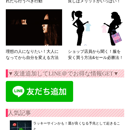
れたら行うべき行動
良しはメリットがいっぱい！
理想の人になりたい！大人に
ショップ店員から聞く！服を
なってから自分を変える方法
安く買う方法&セール必勝法！
▼友達追加してLINE＠でお得な情報GET▼
人気記事
ラッキーサインかも！運が良くなる予兆として起きるこ
と…