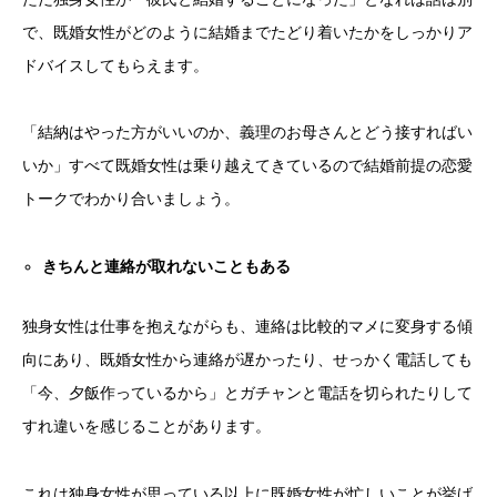
で、既婚女性がどのように結婚までたどり着いたかをしっかりア
ドバイスしてもらえます。
「結納はやった方がいいのか、義理のお母さんとどう接すればい
いか」すべて既婚女性は乗り越えてきているので結婚前提の恋愛
トークでわかり合いましょう。
きちんと連絡が取れないこともある
独身女性は仕事を抱えながらも、連絡は比較的マメに変身する傾
向にあり、既婚女性から連絡が遅かったり、せっかく電話しても
「今、夕飯作っているから」とガチャンと電話を切られたりして
すれ違いを感じることがあります。
これは独身女性が思っている以上に既婚女性が忙しいことが挙げ