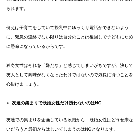
られます。
例えば子育てをしていて授乳中にゆっくり電話ができないよう
に、緊急の連絡でない限りは自分のことは後回しで子どもにため
に懸命になっているからです。
独身女性はそれを「嫌だな」と感じてしまいがちですが、決して
友人として興味がなくなったわけではないので気長に待つことを
心掛けましょう。
友達の集まりで既婚女性だけ誘わないのは
NG
友達での集まりを企画している段階から、既婚女性はどうせ来な
いだろうと最初からはじいてしまうのはNGとなります。