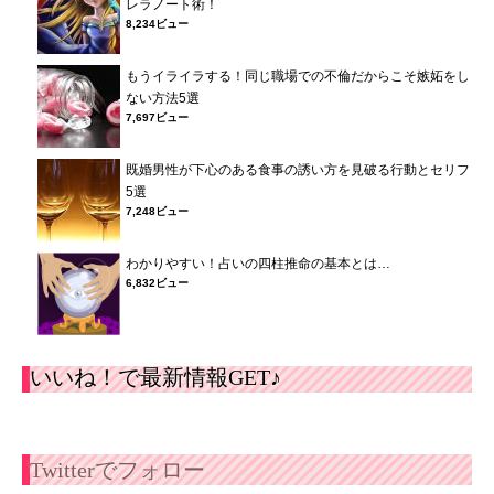
レラノート術！
8,234ビュー
もうイライラする！同じ職場での不倫だからこそ嫉妬をし
ない方法5選
7,697ビュー
既婚男性が下心のある食事の誘い方を見破る行動とセリフ
5選
7,248ビュー
わかりやすい！占いの四柱推命の基本とは…
6,832ビュー
いいね！で最新情報GET♪
Twitterでフォロー