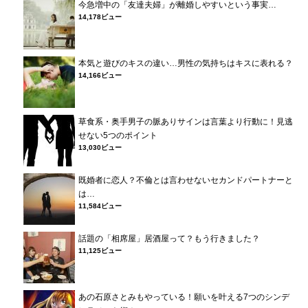
今急増中の「友達夫婦」が離婚しやすいという事実…
14,178ビュー
本気と遊びのキスの違い…男性の気持ちはキスに表れる？
14,166ビュー
草食系・奥手男子の脈ありサインは言葉より行動に！見逃
せない5つのポイント
13,030ビュー
既婚者に恋人？不倫とは言わせないセカンドパートナーと
は…
11,584ビュー
話題の「相席屋」居酒屋って？もう行きました？
11,125ビュー
あの石原さとみもやっている！願いを叶える7つのシンデ