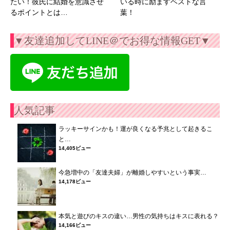
たい！彼氏に結婚を意識させ
いる時に励ますベストな言
るポイントとは…
葉！
▼友達追加してLINE＠でお得な情報GET▼
人気記事
ラッキーサインかも！運が良くなる予兆として起きるこ
と…
14,405ビュー
今急増中の「友達夫婦」が離婚しやすいという事実…
14,178ビュー
本気と遊びのキスの違い…男性の気持ちはキスに表れる？
14,166ビュー