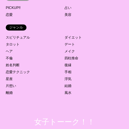
PICKUP!!
占い
恋愛
美容
ジャンル
スピリチュアル
ダイエット
タロット
デート
ヘア
メイク
不倫
四柱推命
姓名判断
復縁
恋愛テクニック
手相
星座
浮気
片想い
結婚
離婚
風水
女子トーーク！！