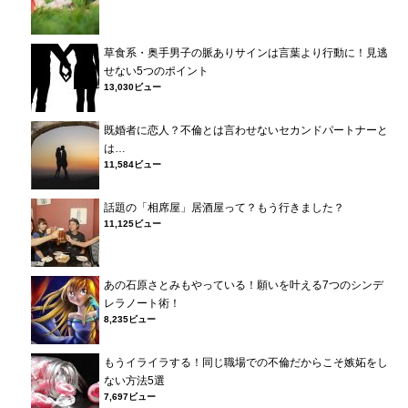
草食系・奥手男子の脈ありサインは言葉より行動に！見逃
せない5つのポイント
13,030ビュー
既婚者に恋人？不倫とは言わせないセカンドパートナーと
は…
11,584ビュー
話題の「相席屋」居酒屋って？もう行きました？
11,125ビュー
あの石原さとみもやっている！願いを叶える7つのシンデ
レラノート術！
8,235ビュー
もうイライラする！同じ職場での不倫だからこそ嫉妬をし
ない方法5選
7,697ビュー