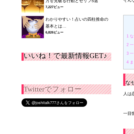
方を見破る行動とセリフ5選
7,227ビュー
わかりやすい！占いの四柱推命の
基本とは…
6,826ビュー
1
な
2
一
3
一
いいね！で最新情報GET♪
4
ま
な
Twitterでフォロー
人は
一目