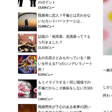
のポイント
13,026ビュー
既婚者に恋人？不倫とは言わせな
いセカンドパートナーとは…
11,566ビュー
話題の「相席屋」居酒屋って？も
う行きました？
11,113ビュー
あの石原さとみもやっている！願
いを叶える7つのシンデレラノート
術！
一瞬
8,210ビュー
もうイライラする！同じ職場での
しか
不倫だからこそ嫉妬をしない方法5
選
終わ
7,682ビュー
既婚男性が下心のある食事の誘い
そん