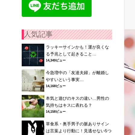
人気記事
ラッキーサインかも！運が良くな
る予兆として起きること…
14,349ビュー
今急増中の「友達夫婦」が離婚し
やすいという事実…
14,168ビュー
本気と遊びのキスの違い…男性の
気持ちはキスに表れる？
14,158ビュー
草食系・奥手男子の脈ありサイン
は言葉より行動に！見逃せない5つ