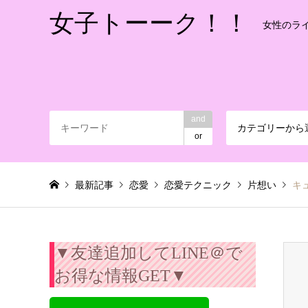
女子トーーク！！
女性のラ
and
カテゴリーから
or
最新記事
恋愛
恋愛テクニック
片想い
キ
▼友達追加してLINE＠で
お得な情報GET▼