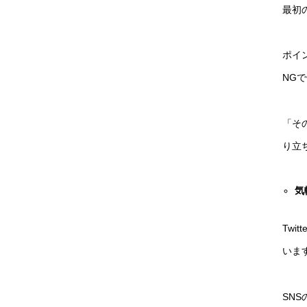
最初
ポイ
NG
「そ
り立
気
Tw
いま
SN