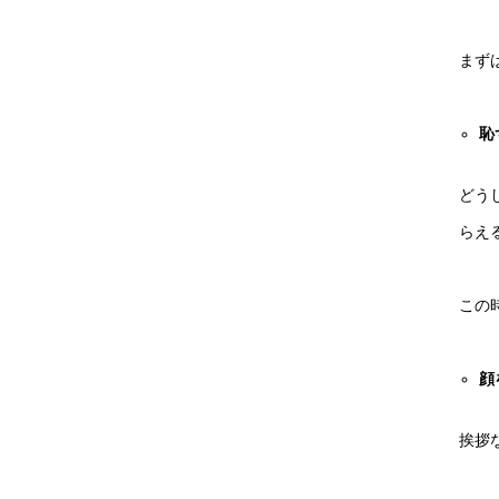
まず
恥
どう
らえ
この
顔
挨拶