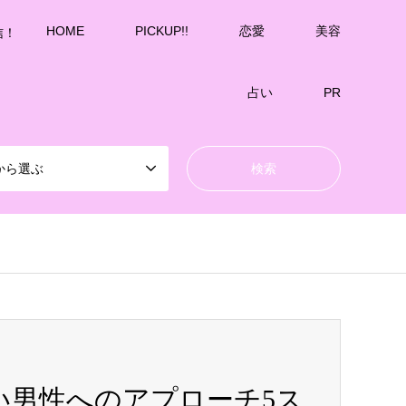
HOME
PICKUP!!
恋愛
美容
信！
占い
PR
から選ぶ
い男性へのアプローチ5ス