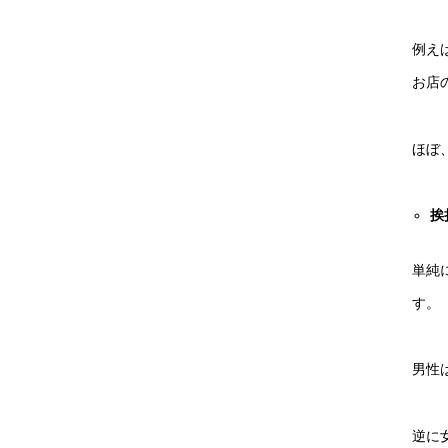
例え
お店
ほぼ
挨
単純
す。
男性
逆に