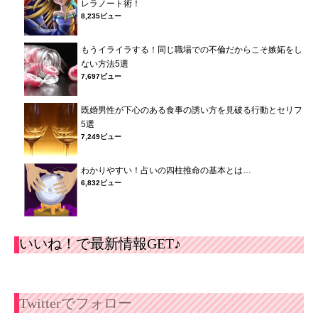
レラノート術！
8,235ビュー
もうイライラする！同じ職場での不倫だからこそ嫉妬をし
ない方法5選
7,697ビュー
既婚男性が下心のある食事の誘い方を見破る行動とセリフ
5選
7,249ビュー
わかりやすい！占いの四柱推命の基本とは…
6,832ビュー
いいね！で最新情報GET♪
Twitterでフォロー