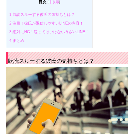
目次
[
非表示
]
1
既読スルーする彼氏の気持ちとは？
2
注目！彼氏が返信しやすいLINEの内容！
3
絶対にNG！送ってはいけないうざいLINE！
4
まとめ
既読スルーする彼氏の気持ちとは？