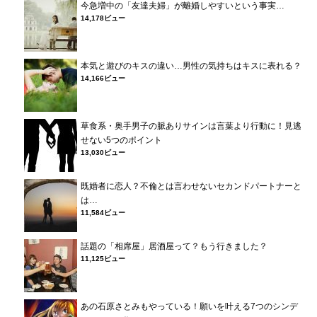
今急増中の「友達夫婦」が離婚しやすいという事実…
14,178ビュー
本気と遊びのキスの違い…男性の気持ちはキスに表れる？
14,166ビュー
草食系・奥手男子の脈ありサインは言葉より行動に！見逃
せない5つのポイント
13,030ビュー
既婚者に恋人？不倫とは言わせないセカンドパートナーと
は…
11,584ビュー
話題の「相席屋」居酒屋って？もう行きました？
11,125ビュー
あの石原さとみもやっている！願いを叶える7つのシンデ