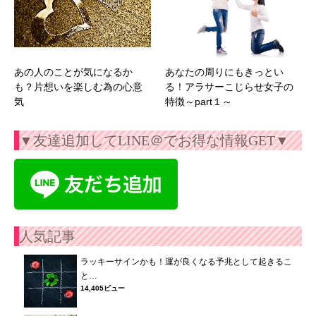
あの人のことが気になるか
あなたの周りにもきっとい
も？片想いを楽しむ為の心意
る！アラサーこじらせ女子の
気
特徴～part１～
▼友達追加してLINE＠でお得な情報GET▼
人気記事
ラッキーサインかも！運が良くなる予兆として起きるこ
と…
14,405ビュー