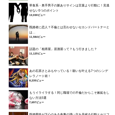
草食系・奥手男子の脈ありサインは言葉より行動に！見逃
せない5つのポイント
13,030ビュー
既婚者に恋人？不倫とは言わせないセカンドパートナーと
は…
11,584ビュー
話題の「相席屋」居酒屋って？もう行きました？
11,125ビュー
あの石原さとみもやっている！願いを叶える7つのシンデ
レラノート術！
8,235ビュー
もうイライラする！同じ職場での不倫だからこそ嫉妬をし
ない方法5選
7,697ビュー
既婚男性が下心のある食事の誘い方を見破る行動とセリフ