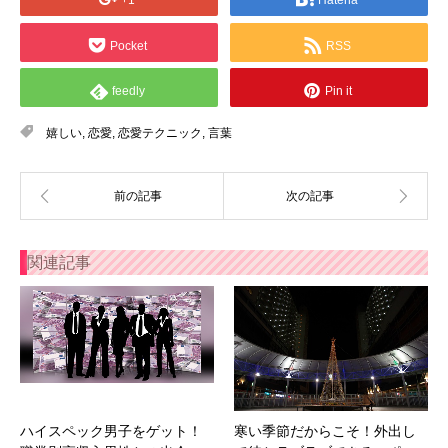
+1
Hatena
Pocket
RSS
feedly
Pin it
嬉しい
,
恋愛
,
恋愛テクニック
,
言葉
関連記事
ハイスペック男子をゲット！
寒い季節だからこそ！外出し