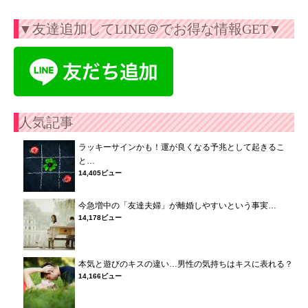
▼友達追加してLINE＠でお得な情報GET▼
人気記事
ラッキーサインかも！運が良くなる予兆として起きるこ
と…
14,405ビュー
今急増中の「友達夫婦」が離婚しやすいという事実…
14,178ビュー
本気と遊びのキスの違い…男性の気持ちはキスに表れる？
14,166ビュー