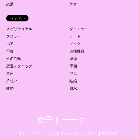
恋愛
美容
ジャンル
スピリチュアル
ダイエット
タロット
デート
ヘア
メイク
不倫
四柱推命
姓名判断
復縁
恋愛テクニック
手相
星座
浮気
片想い
結婚
離婚
風水
女子トーーク！！
女子トーーク！！とは
プライバシーポリシー
運営会社