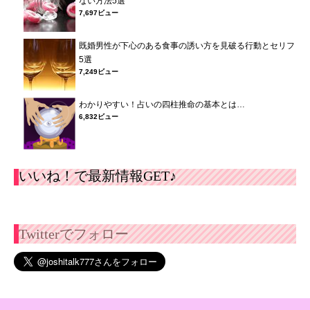
ない方法5選
7,697ビュー
既婚男性が下心のある食事の誘い方を見破る行動とセリフ
5選
7,249ビュー
わかりやすい！占いの四柱推命の基本とは…
6,832ビュー
いいね！で最新情報GET♪
Twitterでフォロー