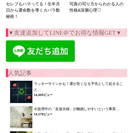
セレブもハマってる！生年月
写真の写り方からわかる人の
日から運命数を導くカバラ数
性格&深層心理♡
秘術！
▼友達追加してLINE＠でお得な情報GET▼
人気記事
ラッキーサインかも！運が良くなる予兆として起きるこ
と…
14,405ビュー
今急増中の「友達夫婦」が離婚しやすいという事実…
14,178ビュー