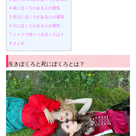
4
鼻にほくろがある人の運気
5
目元にほくろがある人の運気
6
口にほくろがある人の運気
7
メイクで描くべきほくろは？
8
まとめ
生きぼくろと死にぼくろとは？