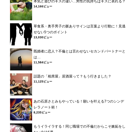
本気と遊びのキスの違い…男性の気持ちはキスに表れる？
14,166ビュー
草食系・奥手男子の脈ありサインは言葉より行動に！見逃
せない5つのポイント
13,030ビュー
既婚者に恋人？不倫とは言わせないセカンドパートナーと
は…
11,584ビュー
話題の「相席屋」居酒屋って？もう行きました？
11,125ビュー
あの石原さとみもやっている！願いを叶える7つのシンデ
レラノート術！
8,235ビュー
もうイライラする！同じ職場での不倫だからこそ嫉妬をし