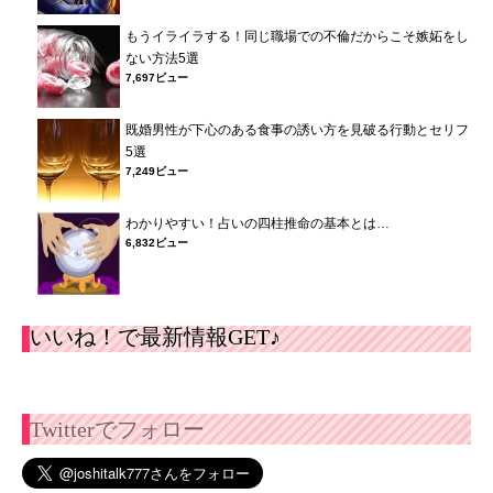
もうイライラする！同じ職場での不倫だからこそ嫉妬をし
ない方法5選
7,697ビュー
既婚男性が下心のある食事の誘い方を見破る行動とセリフ
5選
7,249ビュー
わかりやすい！占いの四柱推命の基本とは…
6,832ビュー
いいね！で最新情報GET♪
Twitterでフォロー