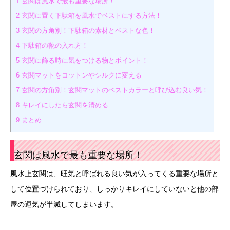
1
玄関は風水で最も重要な場所！
2
玄関に置く下駄箱を風水でベストにする方法！
3
玄関の方角別！下駄箱の素材とベストな色！
4
下駄箱の靴の入れ方！
5
玄関に飾る時に気をつける物とポイント！
6
玄関マットをコットンやシルクに変える
7
玄関の方角別！玄関マットのベストカラーと呼び込む良い気！
8
キレイにしたら玄関を清める
9
まとめ
玄関は風水で最も重要な場所！
風水上玄関は、旺気と呼ばれる良い気が入ってくる重要な場所と
して位置づけられており、しっかりキレイにしていないと他の部
屋の運気が半減してしまいます。