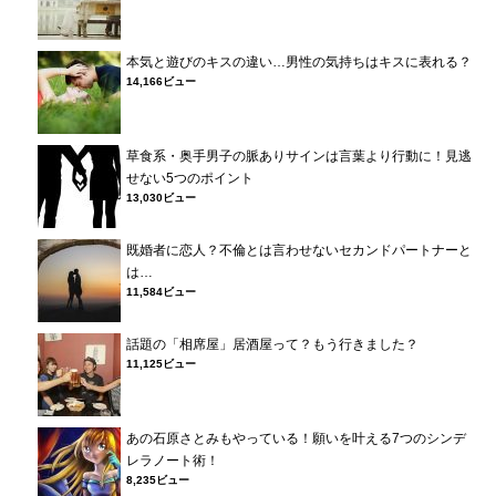
本気と遊びのキスの違い…男性の気持ちはキスに表れる？
14,166ビュー
草食系・奥手男子の脈ありサインは言葉より行動に！見逃
せない5つのポイント
13,030ビュー
既婚者に恋人？不倫とは言わせないセカンドパートナーと
は…
11,584ビュー
話題の「相席屋」居酒屋って？もう行きました？
11,125ビュー
あの石原さとみもやっている！願いを叶える7つのシンデ
レラノート術！
8,235ビュー