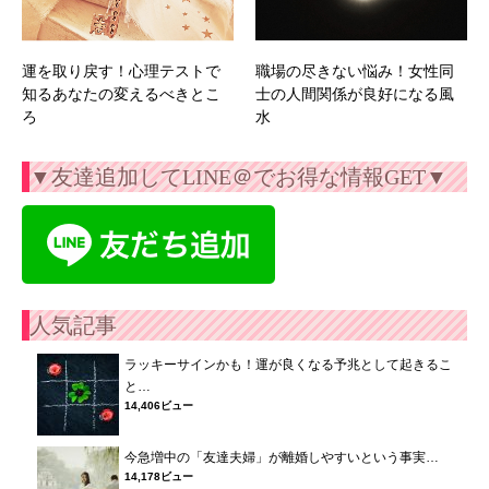
運を取り戻す！心理テストで
職場の尽きない悩み！女性同
知るあなたの変えるべきとこ
士の人間関係が良好になる風
ろ
水
▼友達追加してLINE＠でお得な情報GET▼
人気記事
ラッキーサインかも！運が良くなる予兆として起きるこ
と…
14,406ビュー
今急増中の「友達夫婦」が離婚しやすいという事実…
14,178ビュー