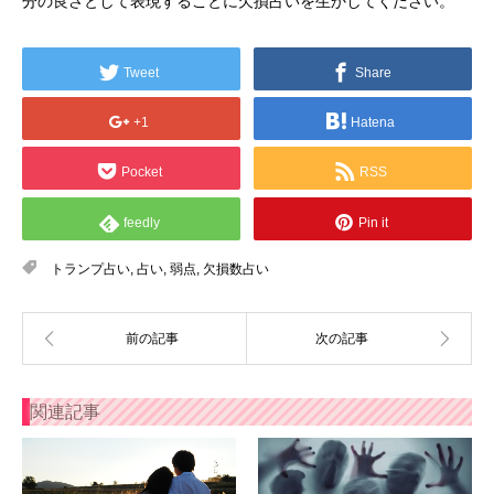
分の良さとして表現することに欠損占いを生かしてください。
Tweet
Share
+1
Hatena
Pocket
RSS
feedly
Pin it
トランプ占い
,
占い
,
弱点
,
欠損数占い
関連記事