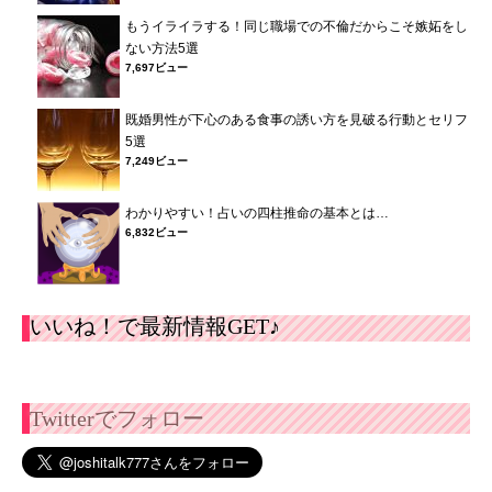
もうイライラする！同じ職場での不倫だからこそ嫉妬をし
ない方法5選
7,697ビュー
既婚男性が下心のある食事の誘い方を見破る行動とセリフ
5選
7,249ビュー
わかりやすい！占いの四柱推命の基本とは…
6,832ビュー
いいね！で最新情報GET♪
Twitterでフォロー