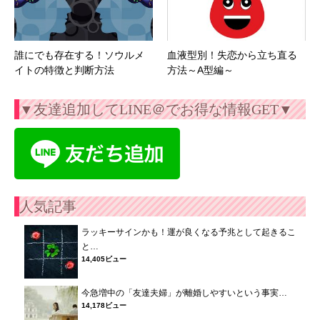
誰にでも存在する！ソウルメ
血液型別！失恋から立ち直る
イトの特徴と判断方法
方法～A型編～
▼友達追加してLINE＠でお得な情報GET▼
人気記事
ラッキーサインかも！運が良くなる予兆として起きるこ
と…
14,405ビュー
今急増中の「友達夫婦」が離婚しやすいという事実…
14,178ビュー