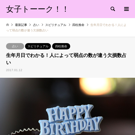
女子トーーク！！
検索
最新記事
占い
スピリチュアル
四柱推命
生年月日でわかる！人によ
って弱点の数が違う欠損数占い
占い
スピリチュアル
四柱推命
生年月日でわかる！人によって弱点の数が違う欠損数占
い
2017.01.12