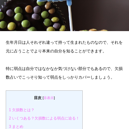
生年月日は人それぞれ違って持って生まれたものなので、それを
元に占うことでより本来の自分を知ることができます。
特に弱点は自分ではなかなか気づけない部分でもあるので、欠損
数占いでこっそり知って弱点をしっかりカバーしましょう。
目次
[
非表示
]
1
欠損数とは？
2
いくつある？欠損数による弱点に迫る！
3
まとめ