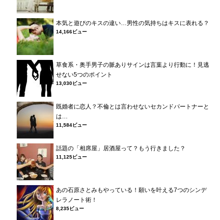
本気と遊びのキスの違い…男性の気持ちはキスに表れる？
14,166ビュー
草食系・奥手男子の脈ありサインは言葉より行動に！見逃
せない5つのポイント
13,030ビュー
既婚者に恋人？不倫とは言わせないセカンドパートナーと
は…
11,584ビュー
話題の「相席屋」居酒屋って？もう行きました？
11,125ビュー
あの石原さとみもやっている！願いを叶える7つのシンデ
レラノート術！
8,235ビュー