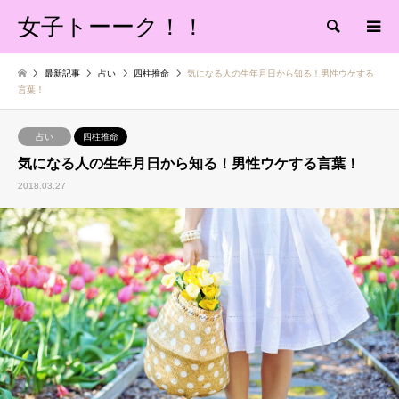
女子トーーク！！
検索
最新記事
占い
四柱推命
気になる人の生年月日から知る！男性ウケする
言葉！
占い
四柱推命
気になる人の生年月日から知る！男性ウケする言葉！
2018.03.27