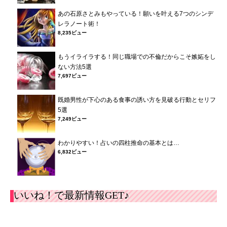
あの石原さとみもやっている！願いを叶える7つのシンデ
レラノート術！
8,235ビュー
もうイライラする！同じ職場での不倫だからこそ嫉妬をし
ない方法5選
7,697ビュー
既婚男性が下心のある食事の誘い方を見破る行動とセリフ
5選
7,249ビュー
わかりやすい！占いの四柱推命の基本とは…
6,832ビュー
いいね！で最新情報GET♪