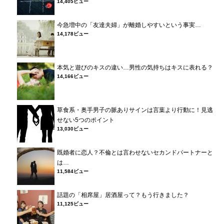
14,405ビュー
今急増中の「友達夫婦」が離婚しやすいという事実…
14,178ビュー
本気と遊びのキスの違い…男性の気持ちはキスに表れる？
14,166ビュー
草食系・奥手男子の脈ありサインは言葉より行動に！見逃
せない5つのポイント
13,030ビュー
既婚者に恋人？不倫とは言わせないセカンドパートナーと
は…
11,584ビュー
話題の「相席屋」居酒屋って？もう行きました？
11,125ビュー