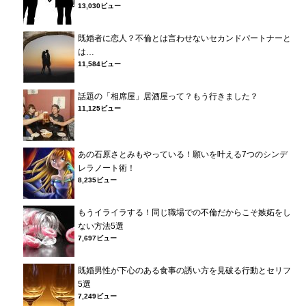
13,030ビュー
既婚者に恋人？不倫とは言わせないセカンドパートナーと
は…
11,584ビュー
話題の「相席屋」居酒屋って？もう行きました？
11,125ビュー
あの石原さとみもやっている！願いを叶える7つのシンデ
レラノート術！
8,235ビュー
もうイライラする！同じ職場での不倫だからこそ嫉妬をし
ない方法5選
7,697ビュー
既婚男性が下心のある食事の誘い方を見破る行動とセリフ
5選
7,249ビュー