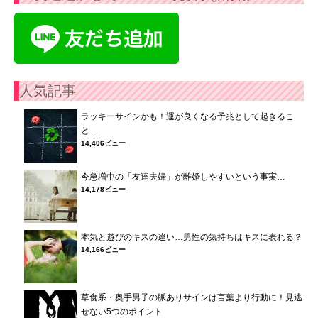
人気記事
ラッキーサインかも！運が良くなる予兆として起きるこ
と…
14,406ビュー
今急増中の「友達夫婦」が離婚しやすいという事実…
14,178ビュー
本気と遊びのキスの違い…男性の気持ちはキスに表れる？
14,166ビュー
草食系・奥手男子の脈ありサインは言葉より行動に！見逃
せない5つのポイント