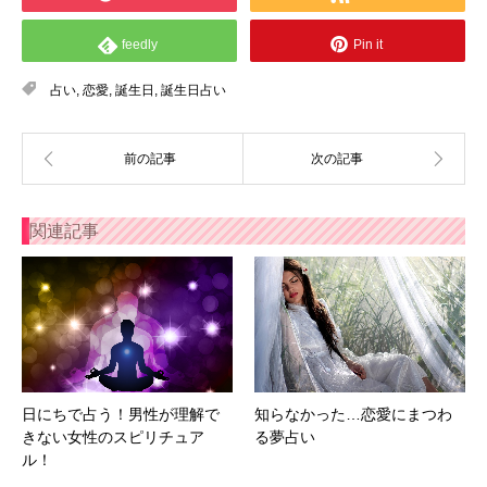
feedly
Pin it
占い
,
恋愛
,
誕生日
,
誕生日占い
関連記事
日にちで占う！男性が理解で
知らなかった…恋愛にまつわ
きない女性のスピリチュア
る夢占い
ル！