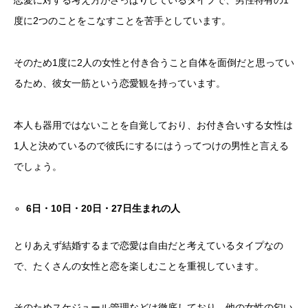
恋愛に対する考え方がさっぱりしているタイプで、男性特有の1
度に2つのことをこなすことを苦手としています。
そのため1度に2人の女性と付き合うこと自体を面倒だと思ってい
るため、彼女一筋という恋愛観を持っています。
本人も器用ではないことを自覚しており、お付き合いする女性は
1人と決めているので彼氏にするにはうってつけの男性と言える
でしょう。
6
日・
10
日・
20
日・
27
日生まれの人
とりあえず結婚するまで恋愛は自由だと考えているタイプなの
で、たくさんの女性と恋を楽しむことを重視しています。
そのためスケジュール管理などは徹底しており、他の女性の匂い