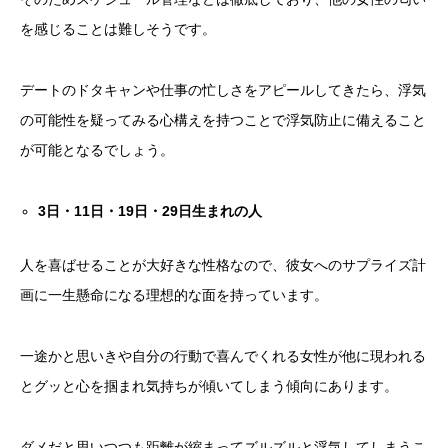
を感じることは難しそうです。
デートのドタキャンや仕事の忙しさをアピールしてきたら、浮気
の可能性を疑ってみる心構えを持つことで浮気防止に備えること
が可能となるでしょう。
3
日・
11
日・
19
日・
29
日生まれの人
人を喜ばせることが大好きな性格なので、彼女へのサプライズ計
画に一生懸命になる理想的な面を持っています。
一途かと思いきや自分の行動で喜んでくれる女性が他に現われる
とグッと心を掴まれ気持ちが傾いてしまう傾向にあります。
ダメだと思いつつも距離が縮まってズルズルと浮気してしまうこ