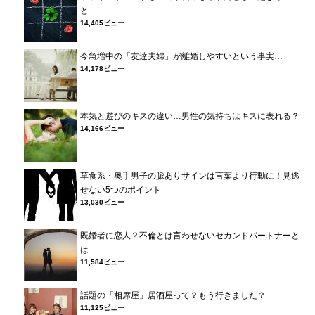
と…
14,405ビュー
今急増中の「友達夫婦」が離婚しやすいという事実…
14,178ビュー
本気と遊びのキスの違い…男性の気持ちはキスに表れる？
14,166ビュー
草食系・奥手男子の脈ありサインは言葉より行動に！見逃
せない5つのポイント
13,030ビュー
既婚者に恋人？不倫とは言わせないセカンドパートナーと
は…
11,584ビュー
話題の「相席屋」居酒屋って？もう行きました？
11,125ビュー