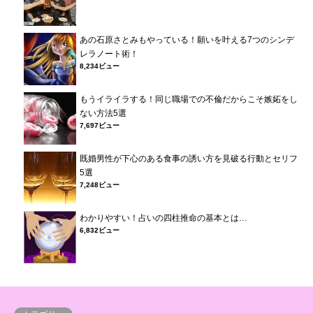
あの石原さとみもやっている！願いを叶える7つのシンデ
レラノート術！
8,234ビュー
もうイライラする！同じ職場での不倫だからこそ嫉妬をし
ない方法5選
7,697ビュー
既婚男性が下心のある食事の誘い方を見破る行動とセリフ
5選
7,248ビュー
わかりやすい！占いの四柱推命の基本とは…
6,832ビュー