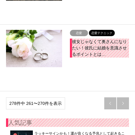
恋愛
恋愛テクニック
彼女じゃなくて奥さんになり
たい！彼氏に結婚を意識させ
るポイントとは…
278件中 261〜270件を表示


人気記事
ラッキーサインかも！運が良くなる予兆として起きるこ