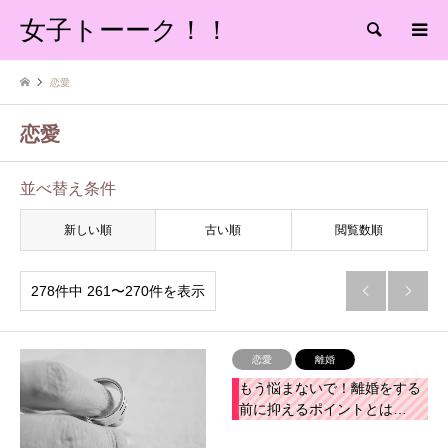
女子トーーク！！
検索
恋愛
恋愛
並べ替え条件
新しい順
古い順
閲覧数順
278件中 261〜270件を表示


恋愛
離婚
もう悩まないで！離婚をする
前に抑えるポイントとは…