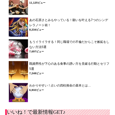
11,125ビュー
あの石原さとみもやっている！願いを叶える7つのシンデ
レラノート術！
8,234ビュー
もうイライラする！同じ職場での不倫だからこそ嫉妬をし
ない方法5選
7,697ビュー
既婚男性が下心のある食事の誘い方を見破る行動とセリフ
5選
7,248ビュー
わかりやすい！占いの四柱推命の基本とは…
6,832ビュー
いいね！で最新情報GET♪