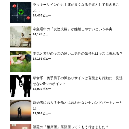
ラッキーサインかも！運が良くなる予兆として起きるこ
と…
14,405ビュー
今急増中の「友達夫婦」が離婚しやすいという事実…
14,178ビュー
本気と遊びのキスの違い…男性の気持ちはキスに表れる？
14,166ビュー
草食系・奥手男子の脈ありサインは言葉より行動に！見逃
せない5つのポイント
13,030ビュー
既婚者に恋人？不倫とは言わせないセカンドパートナーと
は…
11,584ビュー
話題の「相席屋」居酒屋って？もう行きました？