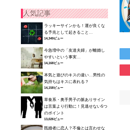
人気記事
ラッキーサインかも！運が良くな
る予兆として起きること…
14,349ビュー
今急増中の「友達夫婦」が離婚し
やすいという事実…
14,168ビュー
本気と遊びのキスの違い…男性の
気持ちはキスに表れる？
14,158ビュー
草食系・奥手男子の脈ありサイン
は言葉より行動に！見逃せない5つ
のポイント
13,026ビュー
既婚者に恋人？不倫とは言わせな