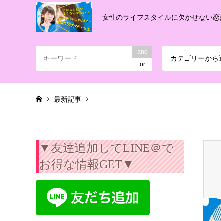
女性のライフスタイルに欠かせない恋
and
カテゴリーから
or
最新記事
Warning
: Invalid argument supplied for foreach() in
/export/
▼友達追加してLINE＠で
お得な情報GET▼
エクラシェルム