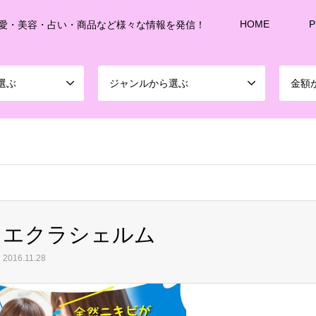
HOME
P
愛・美容・占い・商品など様々な情報を発信！
選ぶ
ジャンルから選ぶ
金額
sd213/www/jp/r/e/gmoserver/8/1/sd0899781/joshitalk.com/wordpress-4.5.3-ja-jetpac
エクラシェルム
2016.11.28