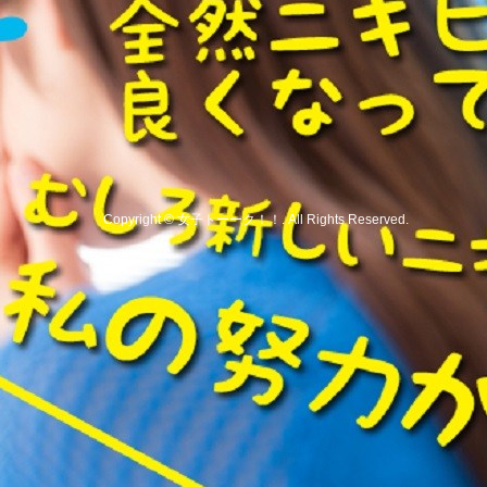
Copyright
©
女子トーーク！！
. All Rights Reserved.