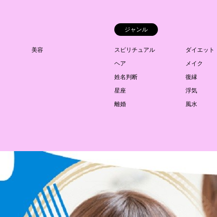
ジャンル
美容
スピリチュアル
ダイエット
ヘア
メイク
姓名判断
復縁
星座
浮気
離婚
風水