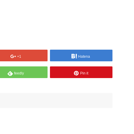
+1
Hatena
feedly
Pin it