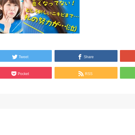
Tweet
Share
Pocket
RSS