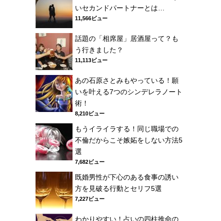
いセカンドパートナーとは…
11,566ビュー
話題の「相席屋」居酒屋って？も
う行きました？
11,113ビュー
あの石原さとみもやっている！願
いを叶える7つのシンデレラノート
術！
8,210ビュー
もうイライラする！同じ職場での
不倫だからこそ嫉妬をしない方法5
選
7,682ビュー
既婚男性が下心のある食事の誘い
方を見破る行動とセリフ5選
7,227ビュー
わかりやすい！占いの四柱推命の