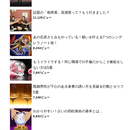
話題の「相席屋」居酒屋って？もう行きました？
11,125ビュー
あの石原さとみもやっている！願いを叶える7つのシンデ
レラノート術！
8,234ビュー
もうイライラする！同じ職場での不倫だからこそ嫉妬をし
ない方法5選
7,697ビュー
既婚男性が下心のある食事の誘い方を見破る行動とセリフ
5選
7,248ビュー
わかりやすい！占いの四柱推命の基本とは…
6,832ビュー