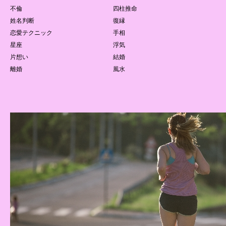
不倫
四柱推命
姓名判断
復縁
恋愛テクニック
手相
星座
浮気
片想い
結婚
離婚
風水