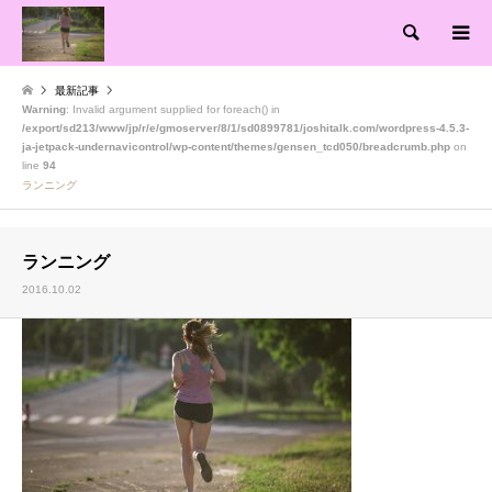
検索
最新記事
Warning
: Invalid argument supplied for foreach() in
/export/sd213/www/jp/r/e/gmoserver/8/1/sd0899781/joshitalk.com/wordpress-4.5.3-
ja-jetpack-undernavicontrol/wp-content/themes/gensen_tcd050/breadcrumb.php
on
line
94
ランニング
ランニング
2016.10.02