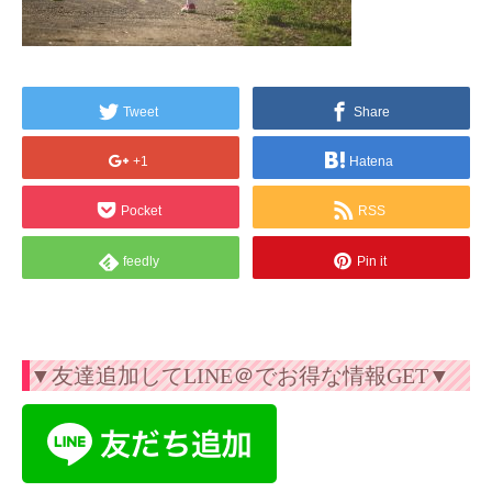
Tweet
Share
+1
Hatena
Pocket
RSS
feedly
Pin it
▼友達追加してLINE＠でお得な情報GET▼