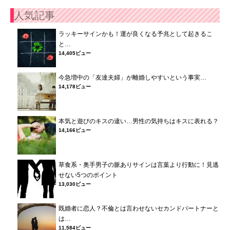
人気記事
ラッキーサインかも！運が良くなる予兆として起きるこ
と…
14,405ビュー
今急増中の「友達夫婦」が離婚しやすいという事実…
14,178ビュー
本気と遊びのキスの違い…男性の気持ちはキスに表れる？
14,166ビュー
草食系・奥手男子の脈ありサインは言葉より行動に！見逃
せない5つのポイント
13,030ビュー
既婚者に恋人？不倫とは言わせないセカンドパートナーと
は…
11,584ビュー