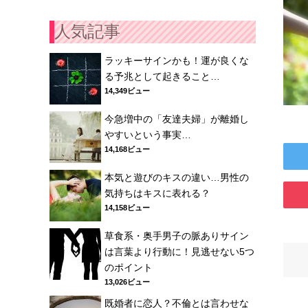
人気記事
ラッキーサインかも！運が良くな
る予兆として起きること…
14,349ビュー
今急増中の「友達夫婦」が離婚し
やすいという事実…
14,168ビュー
本気と遊びのキスの違い…男性の
気持ちはキスに表れる？
14,158ビュー
草食系・奥手男子の脈ありサイン
は言葉より行動に！見逃せない5つ
のポイント
13,026ビュー
既婚者に恋人？不倫とは言わせな