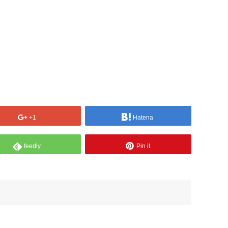
+1
Hatena
feedly
Pin it