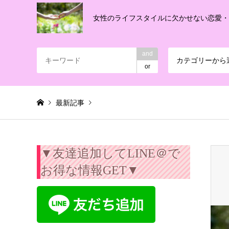
女性のライフスタイルに欠かせない恋愛
and
カテゴリーから
or
最新記事
Warning
: Invalid argument supplied for foreach() in
/export/
▼友達追加してLINE＠で
お得な情報GET▼
201453351100