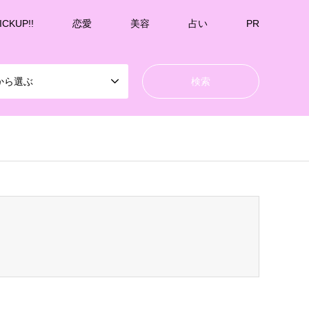
ICKUP!!
恋愛
美容
占い
PR
から選ぶ
k-undernavicontrol/wp-content/themes/gensen_tcd050/breadcrumb.php