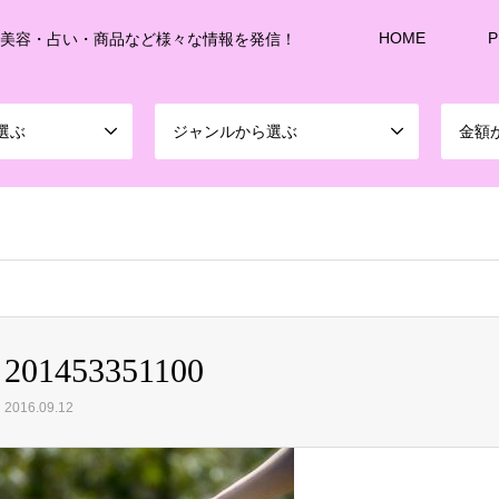
HOME
P
・美容・占い・商品など様々な情報を発信！
選ぶ
ジャンルから選ぶ
金額
sd213/www/jp/r/e/gmoserver/8/1/sd0899781/joshitalk.com/wordpress-4.5.3-ja-jetpac
201453351100
2016.09.12