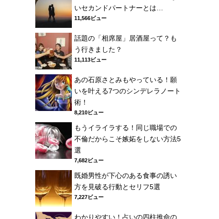
いセカンドパートナーとは…
11,566ビュー
話題の「相席屋」居酒屋って？も
う行きました？
11,113ビュー
あの石原さとみもやっている！願
いを叶える7つのシンデレラノート
術！
8,210ビュー
もうイライラする！同じ職場での
不倫だからこそ嫉妬をしない方法5
選
7,682ビュー
既婚男性が下心のある食事の誘い
方を見破る行動とセリフ5選
7,227ビュー
わかりやすい！占いの四柱推命の