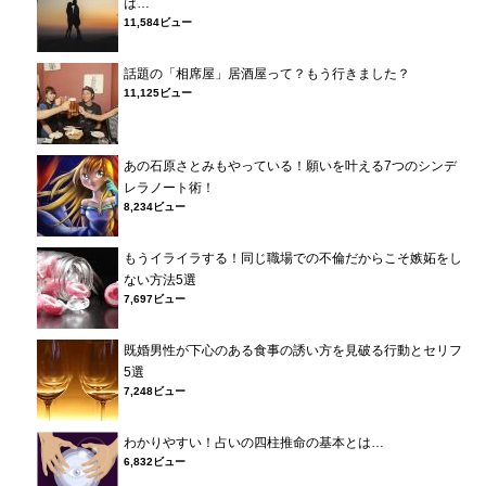
は…
11,584ビュー
話題の「相席屋」居酒屋って？もう行きました？
11,125ビュー
あの石原さとみもやっている！願いを叶える7つのシンデ
レラノート術！
8,234ビュー
もうイライラする！同じ職場での不倫だからこそ嫉妬をし
ない方法5選
7,697ビュー
既婚男性が下心のある食事の誘い方を見破る行動とセリフ
5選
7,248ビュー
わかりやすい！占いの四柱推命の基本とは…
6,832ビュー