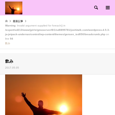
検索
最新記事
Warning
: Invalid argument supplied for foreach() in
/export/sd213/www/jp/r/e/gmoserver/8/1/sd0899781/joshitalk.com/wordpress-4.5.3-
ja-jetpack-undernavicontrol/wp-content/themes/gensen_tcd050/breadcrumb.php
on
line
94
飲み
飲み
2017.05.05