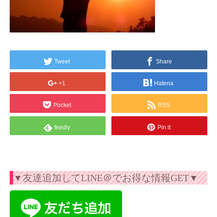
Tweet
Share
+1
Hatena
Pocket
RSS
feedly
Pin it
▼友達追加してLINE＠でお得な情報GET▼