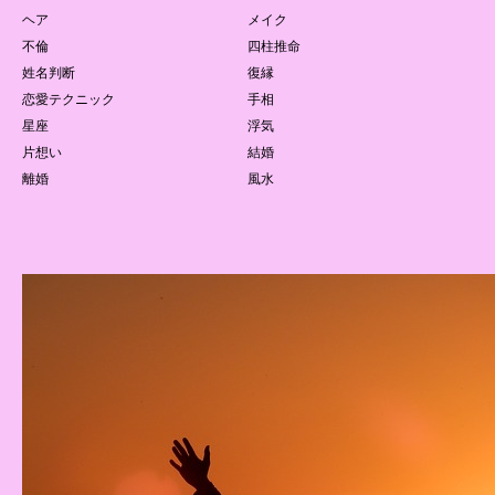
ヘア
メイク
不倫
四柱推命
姓名判断
復縁
恋愛テクニック
手相
星座
浮気
片想い
結婚
離婚
風水