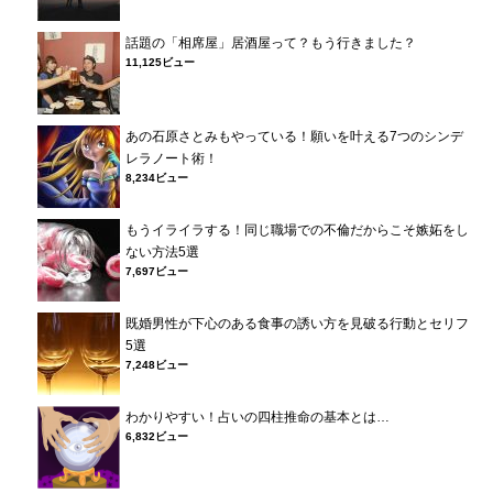
話題の「相席屋」居酒屋って？もう行きました？
11,125ビュー
あの石原さとみもやっている！願いを叶える7つのシンデ
レラノート術！
8,234ビュー
もうイライラする！同じ職場での不倫だからこそ嫉妬をし
ない方法5選
7,697ビュー
既婚男性が下心のある食事の誘い方を見破る行動とセリフ
5選
7,248ビュー
わかりやすい！占いの四柱推命の基本とは…
6,832ビュー