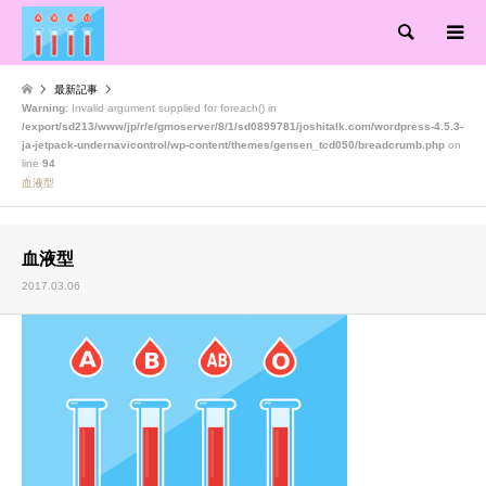
検索
最新記事
Warning
: Invalid argument supplied for foreach() in
/export/sd213/www/jp/r/e/gmoserver/8/1/sd0899781/joshitalk.com/wordpress-4.5.3-
ja-jetpack-undernavicontrol/wp-content/themes/gensen_tcd050/breadcrumb.php
on
line
94
血液型
血液型
2017.03.06