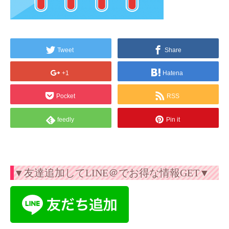
Tweet
Share
+1
Hatena
Pocket
RSS
feedly
Pin it
▼友達追加してLINE＠でお得な情報GET▼