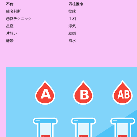
不倫
四柱推命
姓名判断
復縁
恋愛テクニック
手相
星座
浮気
片想い
結婚
離婚
風水