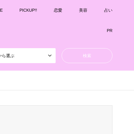
E
PICKUP!!
恋愛
美容
占い
PR
から選ぶ
k-undernavicontrol/wp-content/themes/gensen_tcd050/breadcrumb.php