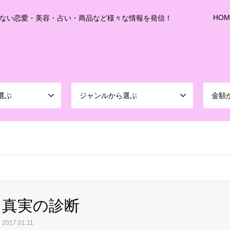
HOM
ない恋愛・美容・占い・商品など様々な情報を発信！
選ぶ
ジャンルから選ぶ
金額
sd213/www/jp/r/e/gmoserver/8/1/sd0899781/joshitalk.com/wordpress-4.5.3-ja-jetpac
真実の診断
2017.01.11