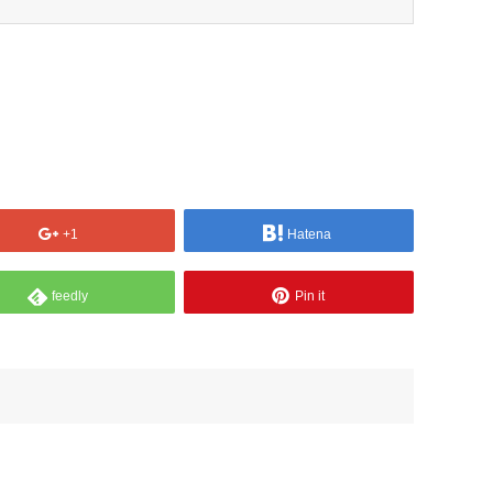
+1
Hatena
feedly
Pin it