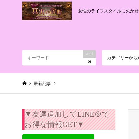
女性のライフスタイルに欠かせ
and
カテゴリーから
or
最新記事
Warning
: Invalid argument supplied for foreach() in
/export/
▼友達追加してLINE＠で
お得な情報GET▼
真実の診断