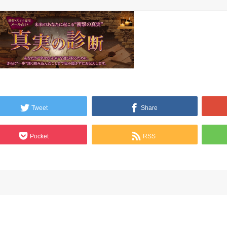
Tweet
Share
Pocket
RSS