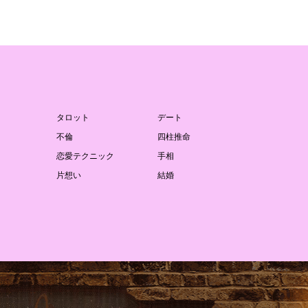
タロット
デート
不倫
四柱推命
恋愛テクニック
手相
片想い
結婚