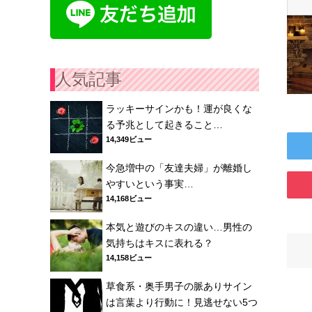
人気記事
ラッキーサインかも！運が良くな
る予兆として起きること…
14,349ビュー
今急増中の「友達夫婦」が離婚し
やすいという事実…
14,168ビュー
本気と遊びのキスの違い…男性の
気持ちはキスに表れる？
14,158ビュー
草食系・奥手男子の脈ありサイン
は言葉より行動に！見逃せない5つ