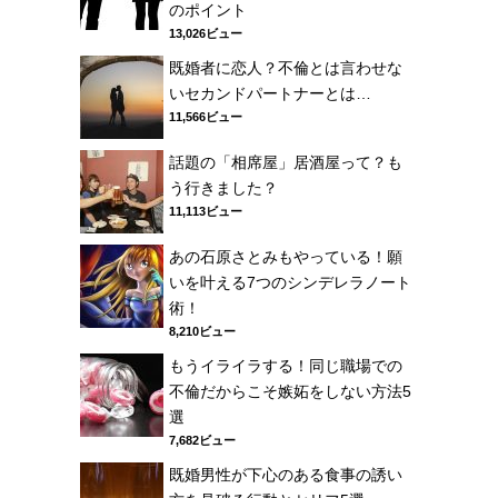
のポイント
13,026ビュー
既婚者に恋人？不倫とは言わせな
いセカンドパートナーとは…
11,566ビュー
話題の「相席屋」居酒屋って？も
う行きました？
11,113ビュー
あの石原さとみもやっている！願
いを叶える7つのシンデレラノート
術！
8,210ビュー
もうイライラする！同じ職場での
不倫だからこそ嫉妬をしない方法5
選
7,682ビュー
既婚男性が下心のある食事の誘い