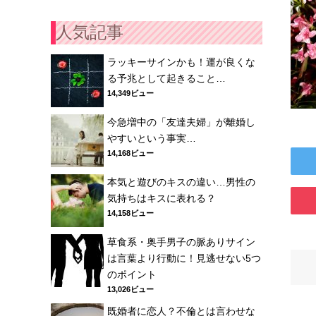
人気記事
ラッキーサインかも！運が良くな
る予兆として起きること…
14,349ビュー
今急増中の「友達夫婦」が離婚し
やすいという事実…
14,168ビュー
本気と遊びのキスの違い…男性の
気持ちはキスに表れる？
14,158ビュー
草食系・奥手男子の脈ありサイン
は言葉より行動に！見逃せない5つ
のポイント
13,026ビュー
既婚者に恋人？不倫とは言わせな