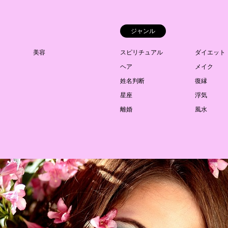
ジャンル
美容
スピリチュアル
ダイエット
ヘア
メイク
姓名判断
復縁
星座
浮気
離婚
風水