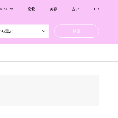
ICKUP!!
恋愛
美容
占い
PR
から選ぶ
k-undernavicontrol/wp-content/themes/gensen_tcd050/breadcrumb.php