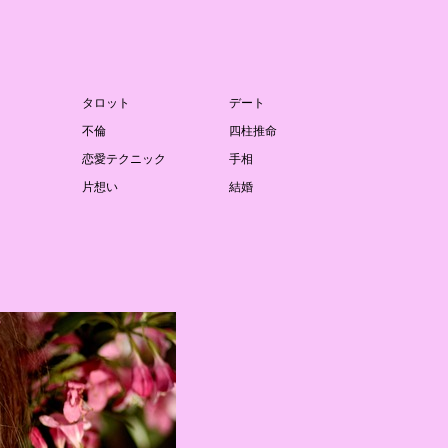
タロット
デート
不倫
四柱推命
恋愛テクニック
手相
片想い
結婚