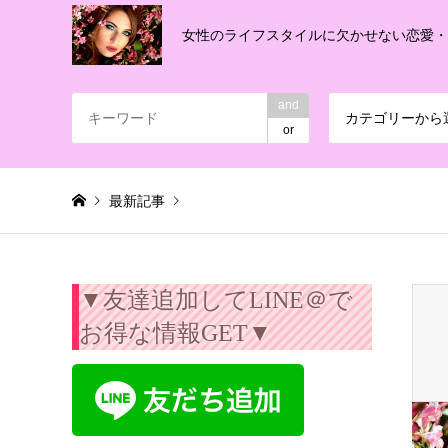
女性のライフスタイルに欠かせない恋愛
and
カテゴリーから
or
最新記事
Warning
: Invalid argument supplied for foreach() in
/export/
▼友達追加してLINE＠で
お得な情報GET▼
目