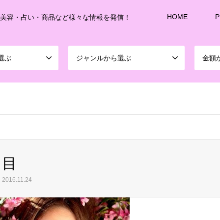
HOME
P
・美容・占い・商品など様々な情報を発信！
選ぶ
ジャンルから選ぶ
金額
sd213/www/jp/r/e/gmoserver/8/1/sd0899781/joshitalk.com/wordpress-4.5.3-ja-jetpac
目
2016.11.24