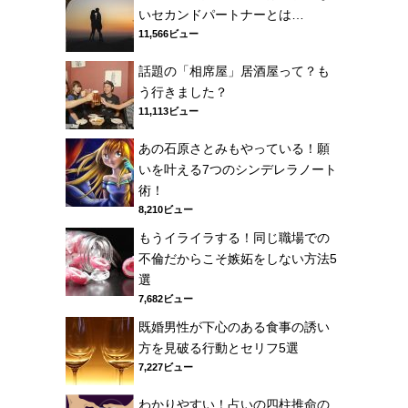
いセカンドパートナーとは…
11,566ビュー
話題の「相席屋」居酒屋って？も
う行きました？
11,113ビュー
あの石原さとみもやっている！願
いを叶える7つのシンデレラノート
術！
8,210ビュー
もうイライラする！同じ職場での
不倫だからこそ嫉妬をしない方法5
選
7,682ビュー
既婚男性が下心のある食事の誘い
方を見破る行動とセリフ5選
7,227ビュー
わかりやすい！占いの四柱推命の