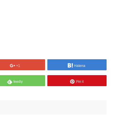
+1
Hatena
feedly
Pin it