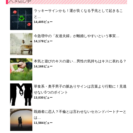
ラッキーサインかも！運が良くなる予兆として起きるこ
と…
14,405ビュー
今急増中の「友達夫婦」が離婚しやすいという事実…
14,178ビュー
本気と遊びのキスの違い…男性の気持ちはキスに表れる？
14,166ビュー
草食系・奥手男子の脈ありサインは言葉より行動に！見逃
せない5つのポイント
13,030ビュー
既婚者に恋人？不倫とは言わせないセカンドパートナーと
は…
11,584ビュー