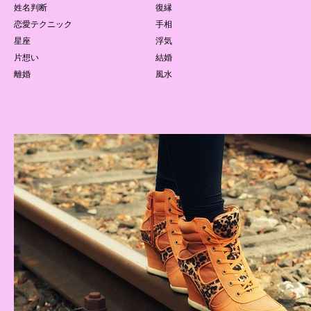
姓名判断
復縁
恋愛テクニック
手相
星座
浮気
片想い
結婚
離婚
風水