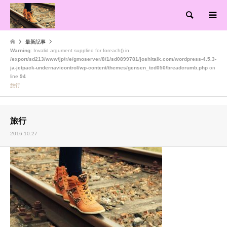
検索
最新記事
Warning
: Invalid argument supplied for foreach() in
/export/sd213/www/jp/r/e/gmoserver/8/1/sd0899781/joshitalk.com/wordpress-4.5.3-
ja-jetpack-undernavicontrol/wp-content/themes/gensen_tcd050/breadcrumb.php
on
line
94
旅行
旅行
2016.10.27