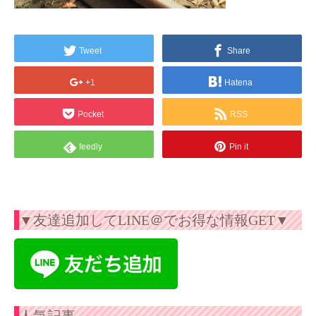
Tweet
Share
+1
Hatena
Pocket
RSS
feedly
Pin it
▼友達追加してLINE＠でお得な情報GET▼
人気記事