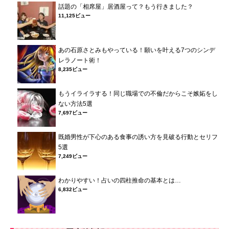
話題の「相席屋」居酒屋って？もう行きました？
11,125ビュー
あの石原さとみもやっている！願いを叶える7つのシンデ
レラノート術！
8,235ビュー
もうイライラする！同じ職場での不倫だからこそ嫉妬をし
ない方法5選
7,697ビュー
既婚男性が下心のある食事の誘い方を見破る行動とセリフ
5選
7,249ビュー
わかりやすい！占いの四柱推命の基本とは…
6,832ビュー