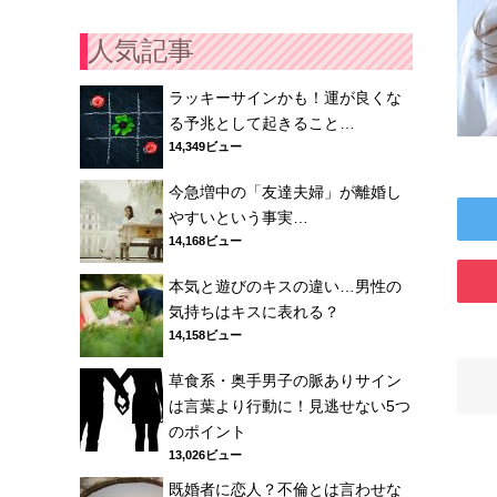
人気記事
ラッキーサインかも！運が良くな
る予兆として起きること…
14,349ビュー
今急増中の「友達夫婦」が離婚し
やすいという事実…
14,168ビュー
本気と遊びのキスの違い…男性の
気持ちはキスに表れる？
14,158ビュー
草食系・奥手男子の脈ありサイン
は言葉より行動に！見逃せない5つ
のポイント
13,026ビュー
既婚者に恋人？不倫とは言わせな