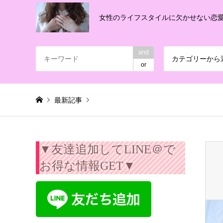
女性のライフスタイルに欠かせない恋
and
カテゴリーから
or
最新記事
Warning
: Invalid argument supplied for foreach() in
/export/
▼友達追加してLINE＠で
お得な情報GET▼
手