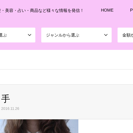
HOME
P
愛・美容・占い・商品など様々な情報を発信！
選ぶ
ジャンルから選ぶ
金額
sd213/www/jp/r/e/gmoserver/8/1/sd0899781/joshitalk.com/wordpress-4.5.3-ja-jetpac
手
2016.11.26