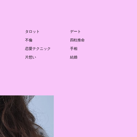
タロット
デート
不倫
四柱推命
恋愛テクニック
手相
片想い
結婚