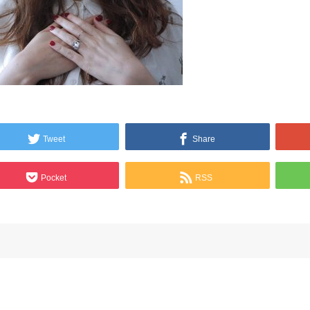
Tweet
Share
Pocket
RSS