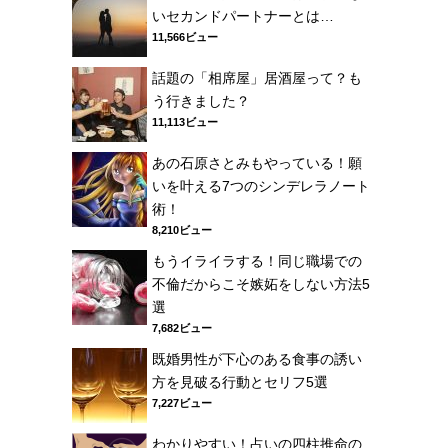
いセカンドパートナーとは…
11,566ビュー
話題の「相席屋」居酒屋って？も
う行きました？
11,113ビュー
あの石原さとみもやっている！願
いを叶える7つのシンデレラノート
術！
8,210ビュー
もうイライラする！同じ職場での
不倫だからこそ嫉妬をしない方法5
選
7,682ビュー
既婚男性が下心のある食事の誘い
方を見破る行動とセリフ5選
7,227ビュー
わかりやすい！占いの四柱推命の