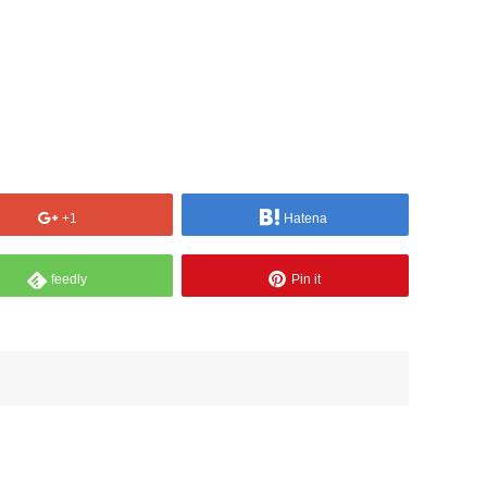
+1
Hatena
feedly
Pin it