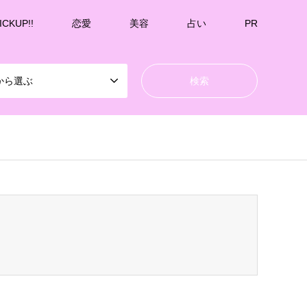
ICKUP!!
恋愛
美容
占い
PR
から選ぶ
k-undernavicontrol/wp-content/themes/gensen_tcd050/breadcrumb.php