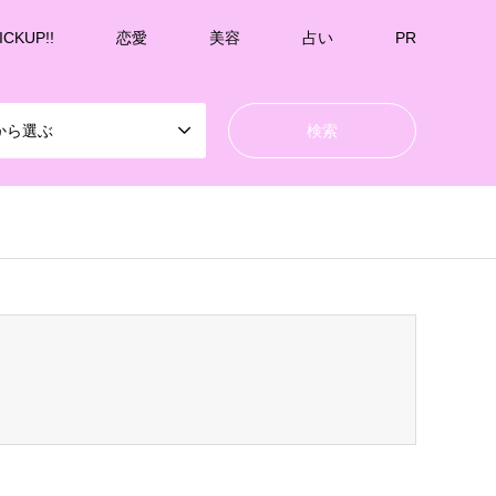
ICKUP!!
恋愛
美容
占い
PR
から選ぶ
k-undernavicontrol/wp-content/themes/gensen_tcd050/breadcrumb.php