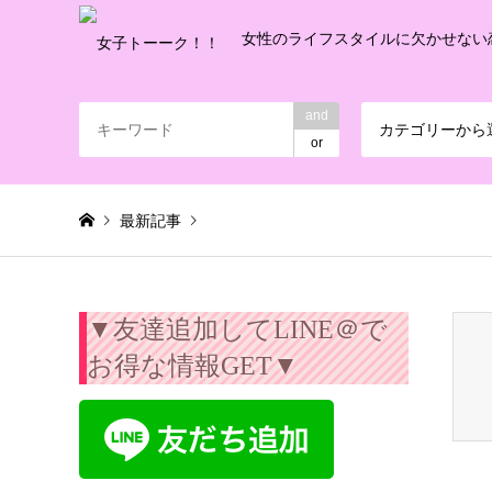
女性のライフスタイルに欠かせない
and
カテゴリーから
or
最新記事
Warning
: Invalid argument supplied for foreach() in
/export/
▼友達追加してLINE＠で
お得な情報GET▼
恋愛