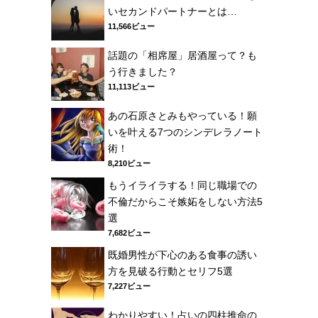
いセカンドパートナーとは…
11,566ビュー
話題の「相席屋」居酒屋って？も
う行きました？
11,113ビュー
あの石原さとみもやっている！願
いを叶える7つのシンデレラノート
術！
8,210ビュー
もうイライラする！同じ職場での
不倫だからこそ嫉妬をしない方法5
選
7,682ビュー
既婚男性が下心のある食事の誘い
方を見破る行動とセリフ5選
7,227ビュー
わかりやすい！占いの四柱推命の