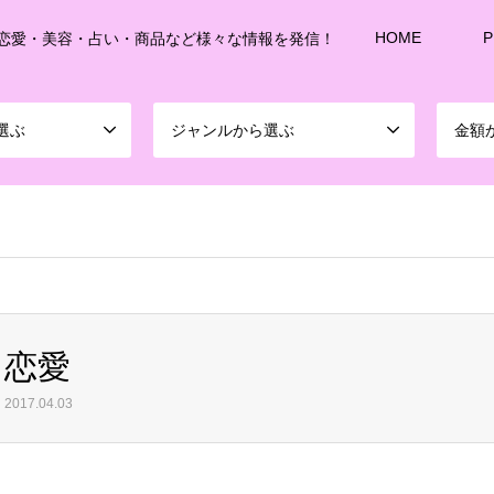
HOME
P
恋愛・美容・占い・商品など様々な情報を発信！
選ぶ
ジャンルから選ぶ
金額
sd213/www/jp/r/e/gmoserver/8/1/sd0899781/joshitalk.com/wordpress-4.5.3-ja-jetpac
恋愛
2017.04.03