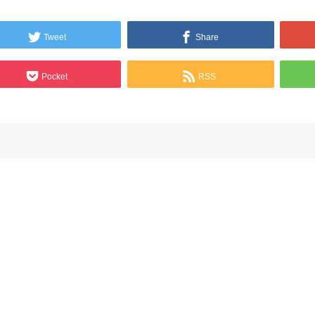
Tweet
Share
Pocket
RSS