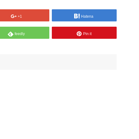
+1
Hatena
feedly
Pin it