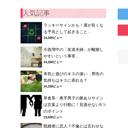
人気記事
ラッキーサインかも！運が良くな
る予兆として起きること…
14,349ビュー
今急増中の「友達夫婦」が離婚し
やすいという事実…
14,168ビュー
本気と遊びのキスの違い…男性の
気持ちはキスに表れる？
14,158ビュー
草食系・奥手男子の脈ありサイン
は言葉より行動に！見逃せない5つ
のポイント
13,026ビュー
既婚者に恋人？不倫とは言わせな