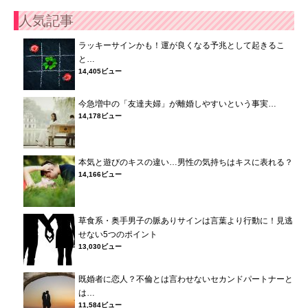
人気記事
ラッキーサインかも！運が良くなる予兆として起きるこ
と…
14,405ビュー
今急増中の「友達夫婦」が離婚しやすいという事実…
14,178ビュー
本気と遊びのキスの違い…男性の気持ちはキスに表れる？
14,166ビュー
草食系・奥手男子の脈ありサインは言葉より行動に！見逃
せない5つのポイント
13,030ビュー
既婚者に恋人？不倫とは言わせないセカンドパートナーと
は…
11,584ビュー