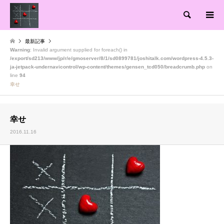
検索
最新記事
Warning
: Invalid argument supplied for foreach() in
/export/sd213/www/jp/r/e/gmoserver/8/1/sd0899781/joshitalk.com/wordpress-4.5.3-
ja-jetpack-undernavicontrol/wp-content/themes/gensen_tcd050/breadcrumb.php
on
line
94
幸せ
幸せ
2016.11.16