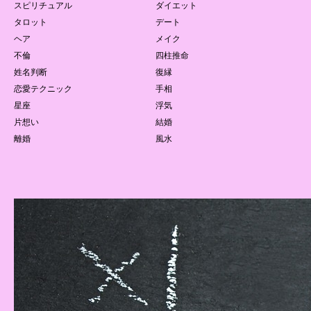
スピリチュアル
ダイエット
タロット
デート
ヘア
メイク
不倫
四柱推命
姓名判断
復縁
恋愛テクニック
手相
星座
浮気
片想い
結婚
離婚
風水