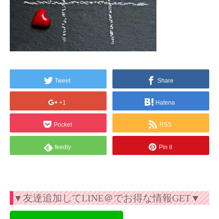
Tweet
Share
+1
Hatena
Pocket
RSS
feedly
Pin it
▼友達追加してLINE＠でお得な情報GET▼