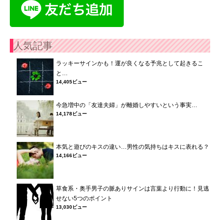
人気記事
ラッキーサインかも！運が良くなる予兆として起きるこ
と…
14,405ビュー
今急増中の「友達夫婦」が離婚しやすいという事実…
14,178ビュー
本気と遊びのキスの違い…男性の気持ちはキスに表れる？
14,166ビュー
草食系・奥手男子の脈ありサインは言葉より行動に！見逃
せない5つのポイント
13,030ビュー