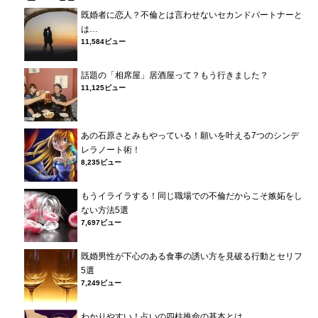
既婚者に恋人？不倫とは言わせないセカンドパートナーと
は…
11,584ビュー
話題の「相席屋」居酒屋って？もう行きました？
11,125ビュー
あの石原さとみもやっている！願いを叶える7つのシンデ
レラノート術！
8,235ビュー
もうイライラする！同じ職場での不倫だからこそ嫉妬をし
ない方法5選
7,697ビュー
既婚男性が下心のある食事の誘い方を見破る行動とセリフ
5選
7,249ビュー
わかりやすい！占いの四柱推命の基本とは…