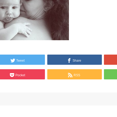
Tweet
Share
Pocket
RSS