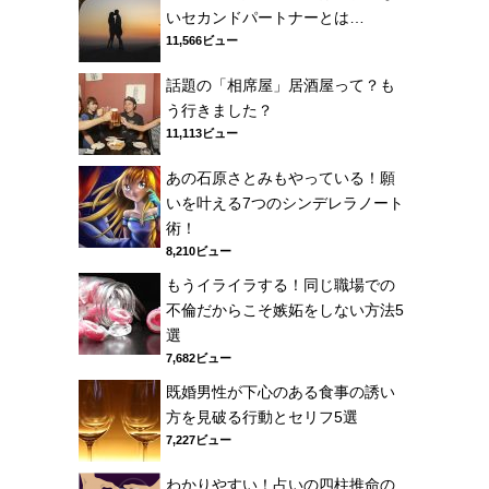
いセカンドパートナーとは…
11,566ビュー
話題の「相席屋」居酒屋って？も
う行きました？
11,113ビュー
あの石原さとみもやっている！願
いを叶える7つのシンデレラノート
術！
8,210ビュー
もうイライラする！同じ職場での
不倫だからこそ嫉妬をしない方法5
選
7,682ビュー
既婚男性が下心のある食事の誘い
方を見破る行動とセリフ5選
7,227ビュー
わかりやすい！占いの四柱推命の