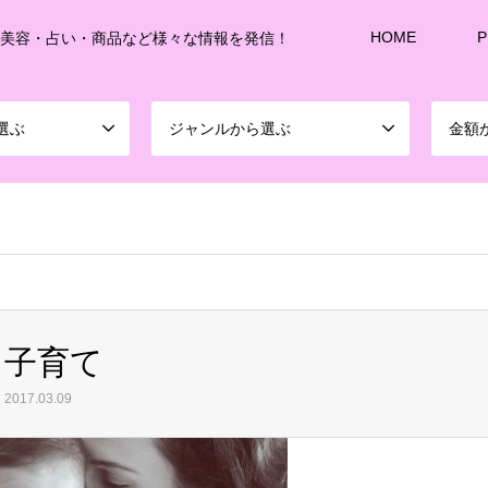
HOME
P
・美容・占い・商品など様々な情報を発信！
選ぶ
ジャンルから選ぶ
金額
sd213/www/jp/r/e/gmoserver/8/1/sd0899781/joshitalk.com/wordpress-4.5.3-ja-jetpac
子育て
2017.03.09