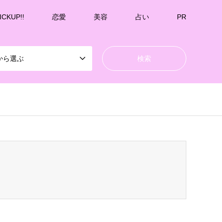
ICKUP!!
恋愛
美容
占い
PR
から選ぶ
k-undernavicontrol/wp-content/themes/gensen_tcd050/breadcrumb.php