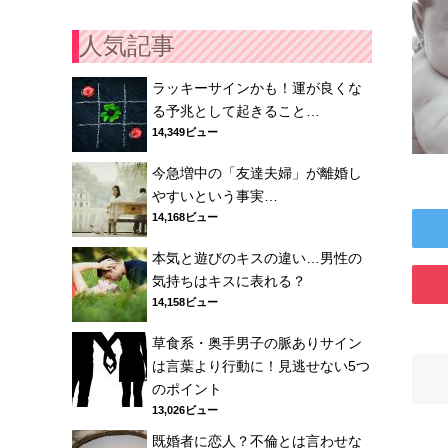
人気記事
ラッキーサインかも！運が良くな
る予兆として起きること…
14,349ビュー
今急増中の「友達夫婦」が離婚し
やすいという事実…
14,168ビュー
本気と遊びのキスの違い…男性の
気持ちはキスに表れる？
14,158ビュー
草食系・奥手男子の脈ありサイン
は言葉より行動に！見逃せない5つ
のポイント
13,026ビュー
既婚者に恋人？不倫とは言わせな