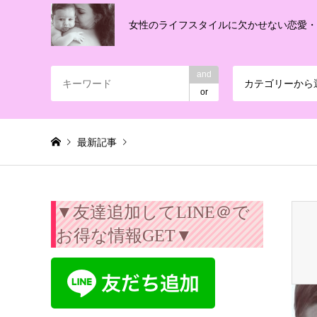
女性のライフスタイルに欠かせない恋愛
and
カテゴリーから
or
最新記事
Warning
: Invalid argument supplied for foreach() in
/export/
▼友達追加してLINE＠で
お得な情報GET▼
子育て