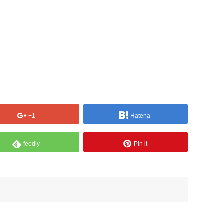
+1
Hatena
feedly
Pin it