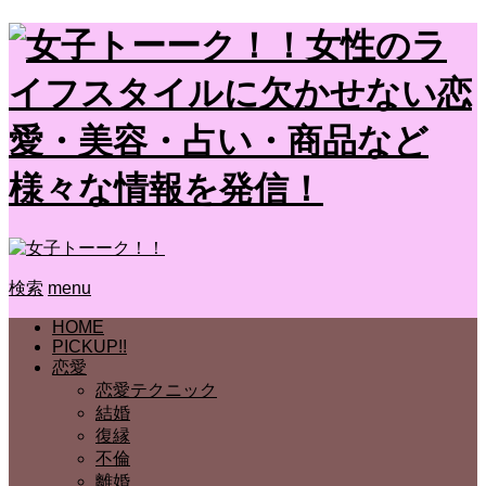
女性のラ
イフスタイルに欠かせない恋
愛・美容・占い・商品など
様々な情報を発信！
検索
menu
HOME
PICKUP!!
恋愛
恋愛テクニック
結婚
復縁
不倫
離婚