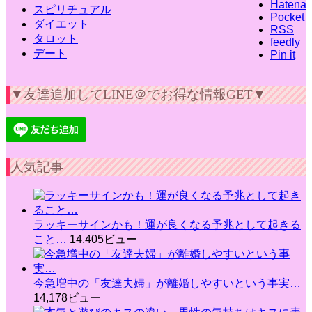
Hatena
スピリチュアル
Pocket
ダイエット
RSS
タロット
feedly
デート
Pin it
▼友達追加してLINE＠でお得な情報GET▼
人気記事
ラッキーサインかも！運が良くなる予兆として起きる
こと…
14,405ビュー
今急増中の「友達夫婦」が離婚しやすいという事実…
14,178ビュー