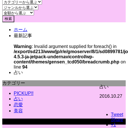
ホーム
最新記事
Warning
: Invalid argument supplied for foreach() in
/export/sd213/www/jp/r/e/gmoserver/8/1/sd0899781/j
4.5.3-ja-jetpack-undernavicontrol/wp-
content/themes/gensen_tcd050/breadcrumb.php
on
line
94
占い
カテゴリー
占い
PICKUP!!
2016.10.27
占い
恋愛
美容
Tweet
Share
ジャンル
+1