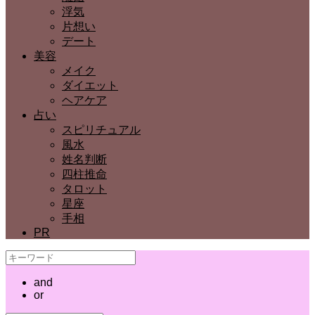
浮気
片想い
デート
美容
メイク
ダイエット
ヘアケア
占い
スピリチュアル
風水
姓名判断
四柱推命
タロット
星座
手相
PR
and
or