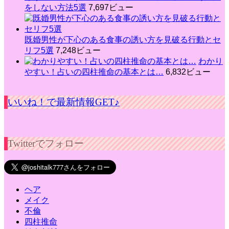
をしない方法5選
7,697ビュー
既婚男性が下心のある食事の誘い方を見破る行動とセ
リフ5選
7,248ビュー
わかり
やすい！占いの四柱推命の基本とは…
6,832ビュー
いいね！で最新情報GET♪
Twitterでフォロー
ヘア
メイク
不倫
四柱推命