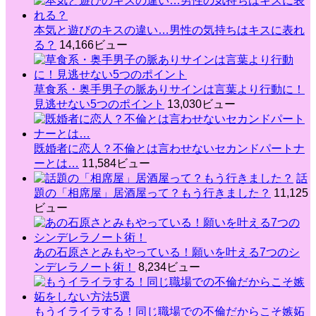
本気と遊びのキスの違い…男性の気持ちはキスに表れ
る？
14,166ビュー
草食系・奥手男子の脈ありサインは言葉より行動に！
見逃せない5つのポイント
13,030ビュー
既婚者に恋人？不倫とは言わせないセカンドパートナ
ーとは…
11,584ビュー
話
題の「相席屋」居酒屋って？もう行きました？
11,125
ビュー
あの石原さとみもやっている！願いを叶える7つのシ
ンデレラノート術！
8,234ビュー
もうイライラする！同じ職場での不倫だからこそ嫉妬