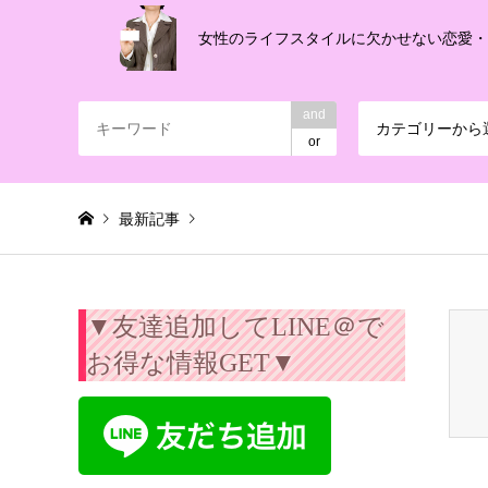
女性のライフスタイルに欠かせない恋愛
and
カテゴリーから
or
最新記事
Warning
: Invalid argument supplied for foreach() in
/export/
▼友達追加してLINE＠で
お得な情報GET▼
ビジネス