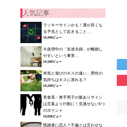
人気記事
ラッキーサインかも！運が良くな
る予兆として起きること…
14,349ビュー
今急増中の「友達夫婦」が離婚し
やすいという事実…
14,168ビュー
本気と遊びのキスの違い…男性の
気持ちはキスに表れる？
14,158ビュー
草食系・奥手男子の脈ありサイン
は言葉より行動に！見逃せない5つ
のポイント
13,026ビュー
既婚者に恋人？不倫とは言わせな