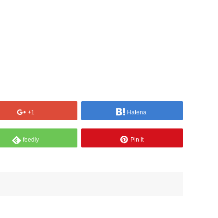
+1
Hatena
feedly
Pin it