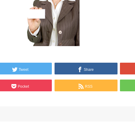
Tweet
Share
Pocket
RSS