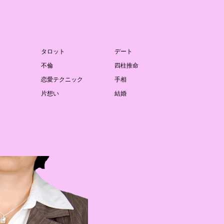
タロット
デート
不倫
四柱推命
恋愛テクニック
手相
片想い
結婚