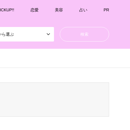
ICKUP!!
恋愛
美容
占い
PR
から選ぶ
k-undernavicontrol/wp-content/themes/gensen_tcd050/breadcrumb.php