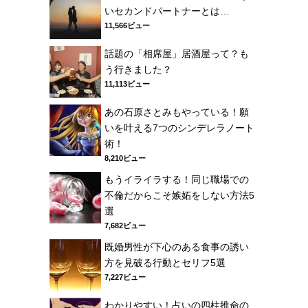
いセカンドパートナーとは…
11,566ビュー
話題の「相席屋」居酒屋って？も
う行きました？
11,113ビュー
あの石原さとみもやっている！願
いを叶える7つのシンデレラノート
術！
8,210ビュー
もうイライラする！同じ職場での
不倫だからこそ嫉妬をしない方法5
選
7,682ビュー
既婚男性が下心のある食事の誘い
方を見破る行動とセリフ5選
7,227ビュー
わかりやすい！占いの四柱推命の